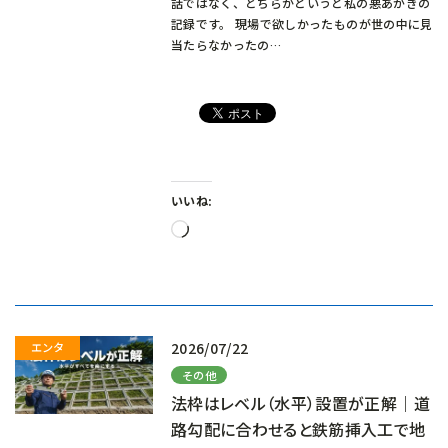
話ではなく、どちらかというと私の悪あがきの
記録です。 現場で欲しかったものが世の中に見
当たらなかったの…
いいね:
読
み
込
み
中…
2026/07/22
その他
法枠はレベル（水平）設置が正解｜道
路勾配に合わせると鉄筋挿入工で地