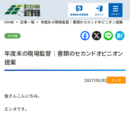
HOME
記事一覧
年度末の現場監督｜書類のセカンドオピニオン提案
Faceboo
X
Lin
H
その他
年度末の現場監督｜書類のセカンドオピニオン
提案
2017/03/02
皆さんこんにちは。
エンタです。