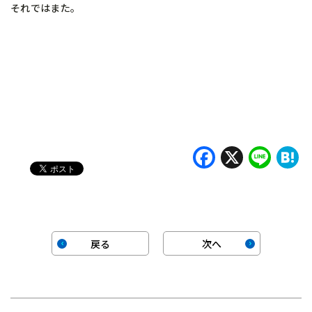
それではまた。
Faceboo
X
Lin
H
戻る
次へ