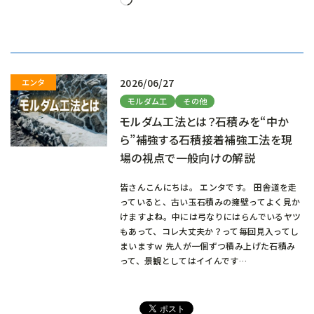
み
込
み
中…
2026/06/27
モルダム工
その他
モルダム工法とは？石積みを“中か
ら”補強する石積接着補強工法を現
場の視点で一般向けの解説
皆さんこんにちは。 エンタです。 田舎道を走
っていると、古い玉石積みの擁壁ってよく見か
けますよね。中には弓なりにはらんでいるヤツ
もあって、コレ大丈夫か？って毎回見入ってし
まいますｗ 先人が一個ずつ積み上げた石積み
って、景観としてはイイんです…