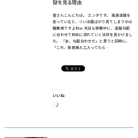
獄を見る理由
皆さんこんにちは。 エンタです。 高速道路を
走っていると、つい法面ばかり見てしまうのは
職業病ですよねｗ 先日も移動中に、道路勾配
に合わせて斜めに流れていく法枠を見かけまし
た。 「あ、勾配合わせだ」と思うと同時に、
「これ、鉄筋挿入工入ってたら…
いいね:
読
み
込
み
中…