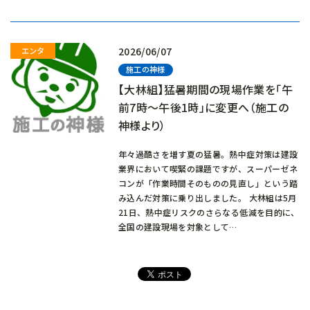
み
中…
2026/06/07
施工の神様
【大林組】猛暑期間の現場作業を「午
前7時～午後1時」に変更へ（施工の
神様より）
年々過酷さを増す夏の猛暑。熱中症対策は建設
業界において喫緊の課題ですが、スーパーゼネ
コンが「作業時間そのものの見直し」という踏
み込んだ対策に乗り出しました。 大林組は5月
21日、熱中症リスクのさらなる低減を目的に、
全国の建設現場を対象として…