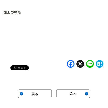
施工の神様
Faceboo
X
Lin
H
戻る
次へ