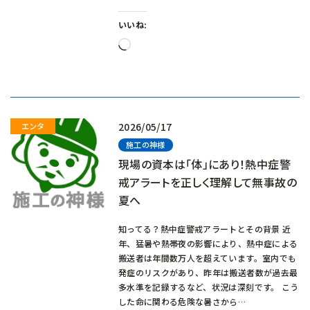
いいね:
読
み
込
み
中…
2026/05/17
施工の神様
現場の資本は「体」にあり！熱中症警
戒アラートを正しく理解して無事故の
夏へ
知ってる？熱中症警戒アラートとその背景 近
年、猛暑や熱帯夜の影響により、熱中症による
搬送者は年間数万人を超えています。室内でも
発症のリスクがあり、昨年は搬送者数が過去最
多水準を記録するなど、状況は深刻です。 こう
した命に関わる危険な暑さから…