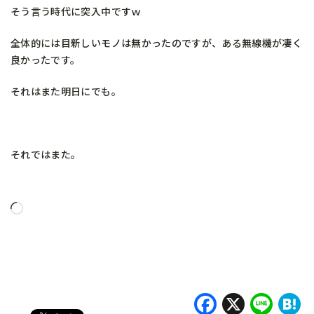
そう言う時代に突入中ですｗ
全体的には目新しいモノは無かったのですが、ある無線機が凄く
良かったです。
それはまた明日にでも。
それではまた。
読
み
込
み
中…
Faceboo
X
Lin
H