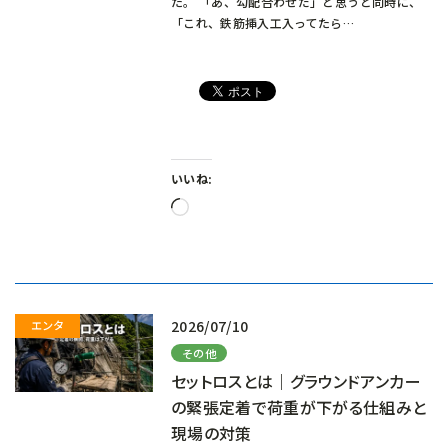
た。 「あ、勾配合わせだ」と思うと同時に、
「これ、鉄筋挿入工入ってたら…
いいね:
読
み
込
み
中…
2026/07/10
その他
セットロスとは｜グラウンドアンカー
の緊張定着で荷重が下がる仕組みと
現場の対策