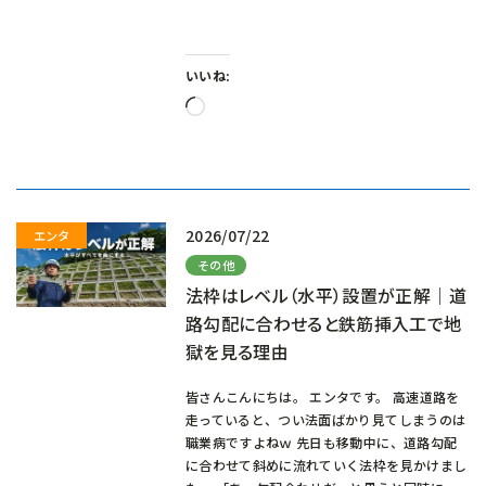
いいね:
読
み
込
み
中…
2026/07/22
その他
法枠はレベル（水平）設置が正解｜道
路勾配に合わせると鉄筋挿入工で地
獄を見る理由
皆さんこんにちは。 エンタです。 高速道路を
走っていると、つい法面ばかり見てしまうのは
職業病ですよねｗ 先日も移動中に、道路勾配
に合わせて斜めに流れていく法枠を見かけまし