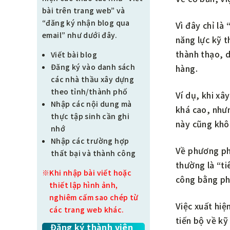
bài trên trang web” và
“đăng ký nhận blog qua
Vì đây chỉ là
email” như dưới đây.
năng lực kỹ t
thành thạo, d
Viết bài blog
Đăng ký vào danh sách
hàng.
các nhà thầu xây dựng
theo tỉnh/thành phố
Ví dụ, khi xâ
Nhập các nội dung mà
khá cao, nhưn
thực tập sinh cần ghi
này cũng khôn
nhớ
Nhập các trường hợp
Về phương ph
thất bại và thành công
thường là “ti
※Khi nhập bài viết hoặc
công bằng ph
thiết lập hình ảnh,
nghiêm cấm sao chép từ
Việc xuất hiệ
các trang web khác.
tiến bộ về kỹ
Đăng ký thành viên