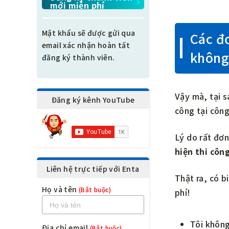
mới miễn phí
Mật khẩu sẽ được gửi qua
Các đơ
email xác nhận hoàn tất
không 
đăng ký thành viên.
Vậy mà, tại s
Đăng ký kênh YouTube
công tại côn
Lý do rất đơn
hiện thi côn
Liên hệ trực tiếp với Enta
Thật ra, có b
Họ và tên
(Bắt buộc)
phí!
Tôi không
Địa chỉ email
(Bắt buộc)