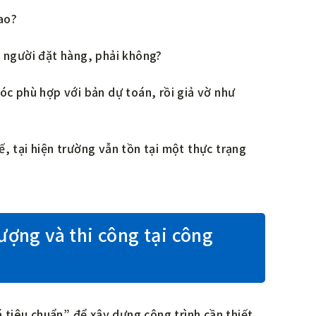
ao?
a người đặt hàng, phải không?
óc phù hợp với bản dự toán, rồi giả vờ như
, tại hiện trường vẫn tồn tại một thực trạng
ượng và thi công tại công
á tiêu chuẩn” để xây dựng công trình cần thiết.