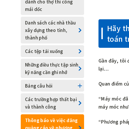
dành cho thợ thi công
Loại neo
Công nhân thi công phun
mái dốc
vật liệu nền cho thảm
Các mục khác
Danh sách các nhà thầu
thực vật
Hãy t
xây dựng theo tỉnh,
toán t
Kỹ thuật neo đất
thành phố
Thợ lắp bu-lông neo
Các tệp tải xuống
Gần đây, tôi 
Thợ lắp đặt giàn giáo
Những điều thực tập sinh
lại…
kỹ năng cần ghi nhớ
Kỹ sư Rocknet
Quan điểm củ
Bảng câu hỏi
Các công trình gia cố mái
Danh sách kết quả khảo
“Máy móc đã 
dốc nói chung
Các trường hợp thất bại
sát
máy móc như 
và thành công
Quản lý thi công
Thông báo về việc đăng
“Phương pháp
Sáng tạo và khéo léo
quảng cáo về phương