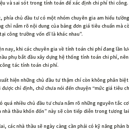
iệu và sai sót trong tính toán để xác định chi phí thi công.
c, phía chủ đầu tư có một nhóm chuyên gia am hiểu tường
g chỉ nắm rõ nội dung của bảng đơn giá tiêu chuẩn mà còn
tại công trường vốn dĩ là khác nhau”.
ện nay, khi các chuyên gia về tính toán chi phí đang lần l
hầu phụ bắt đầu xây dựng hệ thống tính toán chi phí, nên
công tác tính toán chi phí.
xuất hiện những chủ đầu tư thậm chí còn không phân biệt
i được chỉ định, chứ chưa nói đến chuyện “mức giá tiêu c
ó quá nhiều chủ đầu tư chưa nắm rõ những nguyên tắc cơ 
n nhà thầu khốn đốn” này sẽ còn tiếp diễn trong tương lai
ai, các nhà thầu sẽ ngày càng cần phải có kỹ năng phản b