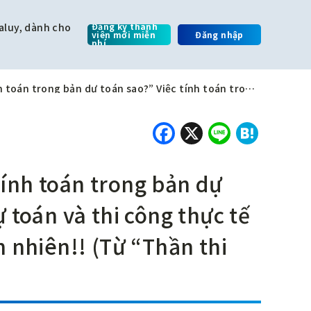
aluy, dành cho
Đăng ký thành
viên mới miễn
Đăng nhập
phí
“Phải thi công theo phương pháp đã tính toán trong bản dự toán sao?” Việc tính toán trong bản dự toán và thi công thực tế tại công trường khác nhau là điều hiển nhiên!! (Từ “Thần thi công”)
Facebook
X
Line
Hate
ính toán trong bản dự
 toán và thi công thực tế
n nhiên!! (Từ “Thần thi