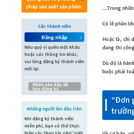
pháp sản xuất sản phẩm
…Trong những
Sắp xếp tài liệu
Có lẽ phần lớ
Quản lý chất lượng
Các thành viên
Đăng nhập
Hoặc là, chỉ 
Quản lý chất lượng thành
đang thi côn
phẩm
Nếu quý vị quên mật khẩu
hoặc các thông tin khác,
Quản lý quy trình
vui lòng đăng ký thành viên
Dù đó là hành
mới lại.
buộc phải tu
Thiết kế công trình dân
dụng
Nhấn vào đây để
hủy đăng ký
Các vấn đề tại hiện
“Đơn g
trường
trườn
Những người lần đầu tiên
Khi đăng ký thành viên
Các mục khác
miễn phí, bạn có thể thực
Về cơ bản, vi
Vị thần thi công
hiện các thao tác như “viết