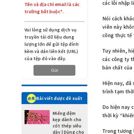
các lỗi nhập l
Tên và địa chỉ email là các
trường bắt buộc*.
Nói cách khá
viên này khôn
Vui lòng sử dụng dịch vụ
công thực tế 
truyền tải dữ liệu dung
lượng lớn để gửi tệp đính
Tuy nhiên, hi
kèm và dán liên kết (URL)
các công ty t
của tệp đó vào đây.
bản chất của 
Hiện nay, đã 
trình tạm thờ
Bài viết được đề xuất
Do hiện nay c
Miếng đệm
thời kỳ “khiế
kẹp dành cho
cốt thép siêu
Trong tương l
dày | Dùng cho