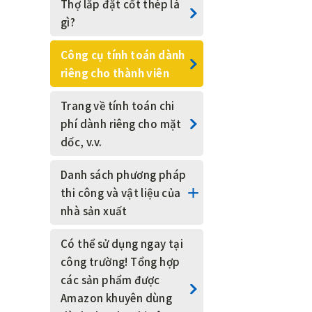
Thợ lắp đặt cốt thép là
chuyên (các ngành nghề
gì?
khác)
Công cụ tính toán dành
Thuật ngữ chuyên ngành
riêng cho thành viên
Thực tập sinh kỹ năng
Trang về tính toán chi
phí dành riêng cho mặt
Bu lông khóa thoát nước
dốc, v.v.
Khoan thoát nước
Danh sách phương pháp
thi công và vật liệu của
Quản lý an toàn
nhà sản xuất
Công việc lắp đặt khung
Hệ thống mái dốc
Có thể sử dụng ngay tại
cho phương pháp phun
công trường! Tổng hợp
tại công trường
Hệ thống thiết bị đo
các sản phẩm được
lường
Amazon khuyên dùng
Thợ phun vữa