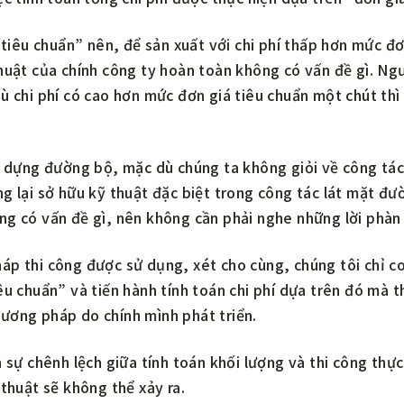
 “tiêu chuẩn” nên, để sản xuất với chi phí thấp hơn mức đ
huật của chính công ty hoàn toàn không có vấn đề gì. Ngư
ù chi phí có cao hơn mức đơn giá tiêu chuẩn một chút thì
y dựng đường bộ, mặc dù chúng ta không giỏi về công tác
g lại sở hữu kỹ thuật đặc biệt trong công tác lát mặt đườ
g có vấn đề gì, nên không cần phải nghe những lời phàn 
áp thi công được sử dụng, xét cho cùng, chúng tôi chỉ c
êu chuẩn” và tiến hành tính toán chi phí dựa trên đó mà t
ương pháp do chính mình phát triển.
n sự chênh lệch giữa tính toán khối lượng và thi công thực
 thuật sẽ không thể xảy ra.