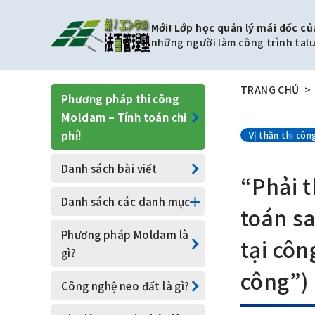
Mới! Lớp học quản lý mái dốc củ
những người làm công trình talu
TRANG CHỦ
Phương pháp thi công
Moldam – Tính toán chi
phí!
Vị thần thi côn
Danh sách bài viết
“Phải 
Danh sách các danh mục
toán sa
Công trình gia cố tường
Phương pháp Moldam là
tại côn
chắn
gì?
công”)
Kỹ thuật Moldam
Công nghệ neo đất là gì?
Dành cho người không