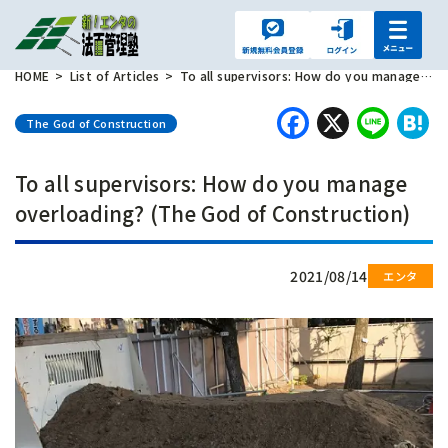
HOME
List of Articles
To all supervisors: How do you manage overloading? (The God of Construction)
Faceboo
X
Lin
H
The God of Construction
To all supervisors: How do you manage
overloading? (The God of Construction)
2021/08/14