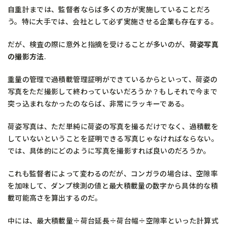
自重計までは、監督者ならば多くの方が実施していることだろ
う。特に大手では、会社として必ず実施させる企業も存在する。
だが、検査の際に意外と指摘を受けることが多いのが、
荷姿写真
の撮影方法
.
重量の管理で過積載管理証明ができているからといって、荷姿の
写真をただ撮影して終わっていないだろうか？もしそれで今まで
突っ込まれなかったのならば、非常にラッキーである。
荷姿写真は、ただ単純に荷姿の写真を撮るだけでなく、過積載を
していないということを証明できる写真じゃなければならない。
では、具体的にどのように写真を撮影すれば良いのだろうか。
これも監督者によって変わるのだが、コンガラの場合は、空隙率
を加味して、ダンプ検測の値と最大積載量の数字から具体的な積
載可能高さを算出するのだ。
中には、最大積載量÷荷台延長÷荷台幅÷空隙率といった計算式