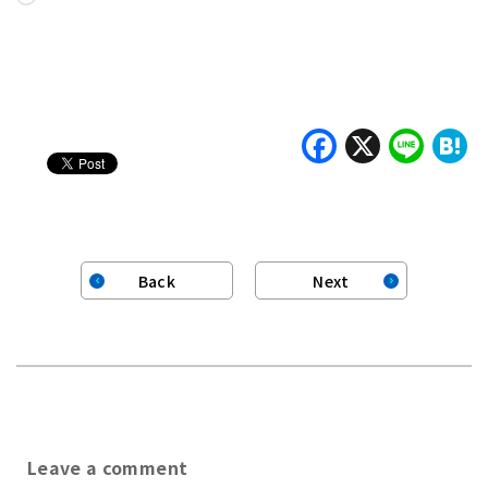
Faceboo
X
Lin
H
Back
Next
Leave a comment