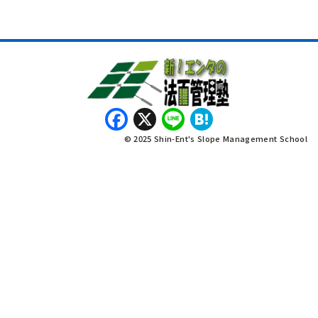
Facebook
X
Line
Hatena
© 2025 Shin-Ent's Slope Management School
नेपाली
Bahasa Indonesia
Tagalog
Tiếng Việt