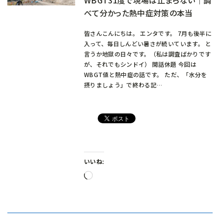
べて分かった熱中症対策の本当
皆さんこんにちは。 エンタです。 7月も後半に
入って、毎日しんどい暑さが続いています。 と
言うか地獄の日々です。（私は調査ばかりです
が、それでもシンドイ） 閑話休題 今回は
WBGT値と熱中症の話です。 ただ、「水分を
摂りましょう」で終わる記…
いいね:
読
み
込
み
中…