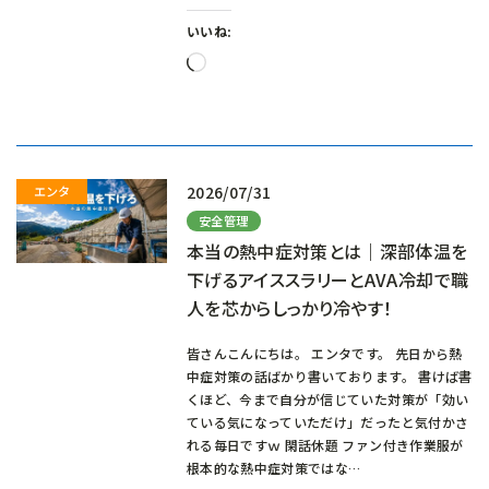
いいね:
読
み
込
み
中…
2026/07/31
安全管理
本当の熱中症対策とは｜深部体温を
下げるアイススラリーとAVA冷却で職
人を芯からしっかり冷やす！
皆さんこんにちは。 エンタです。 先日から熱
中症対策の話ばかり書いております。 書けば書
くほど、今まで自分が信じていた対策が「効い
ている気になっていただけ」だったと気付かさ
れる毎日ですｗ 閑話休題 ファン付き作業服が
根本的な熱中症対策ではな…