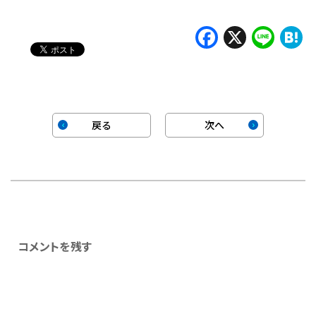
Faceboo
X
Lin
H
戻る
次へ
コメントを残す