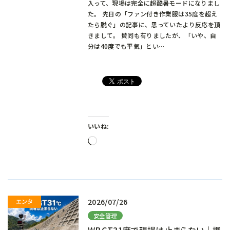
入って、現場は完全に超酷暑モードになりまし
た。 先日の「ファン付き作業服は35度を超え
たら脱ぐ」の記事に、思っていたより反応を頂
きまして。 賛同も有りましたが、「いや、自
分は40度でも平気」とい…
いいね:
読
み
込
み
中…
2026/07/26
安全管理
WBGT31度で現場は止まらない｜調