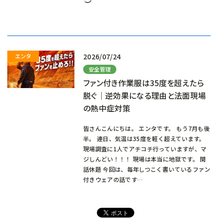
み
込
み
中…
2026/07/24
安全管理
ファン付き作業服は35度を超えたら
脱ぐ｜逆効果になる理由と法面現場
の熱中症対策
皆さんこんにちは。 エンタです。 もう7月も後
半。 連日、気温は35度を軽く超えています。
現場調査に1人でアチコチ行っていますが、マ
ジしんどい！！！ 現場は本当に地獄です。 閑
話休題 今回は、毎年しつこく書いているファン
付きウェアの話です…