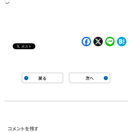
読
み
込
み
中…
Faceboo
X
Lin
H
戻る
次へ
コメントを残す