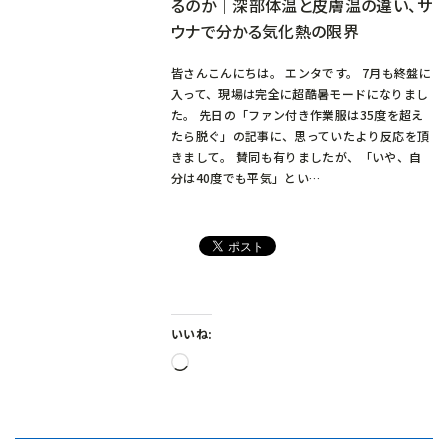
るのか｜深部体温と皮膚温の違い、サ
ウナで分かる気化熱の限界
皆さんこんにちは。 エンタです。 7月も終盤に
入って、現場は完全に超酷暑モードになりまし
た。 先日の「ファン付き作業服は35度を超え
たら脱ぐ」の記事に、思っていたより反応を頂
きまして。 賛同も有りましたが、「いや、自
分は40度でも平気」とい…
いいね:
読
み
込
み
中…