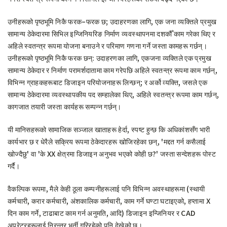
उनीहरूको पृष्ठभूमि निकै फरक–फरक छ; उदाहरणका लागि, एक जना व्यक्तिले प्रमुख
सामान्य ठेकेदारमा सिभिल इन्जिनियरिङ निर्माण व्यवस्थापनमा दशकौँ काम गरेका थिए र
अहिले स्वतन्त्र रूपमा योजना बनाउने र परिमाण गणना गर्ने जस्ता कामहरू गर्छन्।
उनीहरूको पृष्ठभूमि निकै फरक छन्: उदाहरणका लागि, एकजना व्यक्तिले एक प्रमुख
सामान्य ठेकेदार र निर्माण परामर्शदातामा काम गरेपछि अहिले स्वतन्त्र रूपमा काम गर्छन्,
विभिन्न ग्राहकहरूबाट डिजाइन परियोजनाहरू लिन्छन्; र अर्को व्यक्ति, जसले एक
सामान्य ठेकेदारमा व्यवस्थापकीय पद सम्हालेका थिए, अहिले स्वतन्त्र रूपमा काम गर्छन्,
कागजात तयारी जस्ता कार्यहरू सम्पन्न गर्छन्।
यी मानिसहरूको सामाजिक सञ्जाल खाताहरू हेर्दा, स्पष्ट हुन्छ कि अधिकांशसँग भारी
कार्यभार छ र धेरैले सक्रिय रूपमा ठेकेदारहरू खोजिरहेका छन्, 'मद्दत गर्न कसैलाई
खोज्दैछु' वा 'के XX क्षेत्रमा डिजाइन अनुभव भएको कोही छ?' जस्ता सन्देशहरू पोस्ट
गर्दै।
वैकल्पिक रूपमा, मैले केही ठूला कम्पनीहरूलाई पनि विभिन्न अवस्थाहरूमा (स्थायी
कर्मचारी, करार कर्मचारी, अंशकालिक कर्मचारी, काम गर्ने घण्टा घटाइएको, हप्तामा X
दिन काम गर्ने, टाढाबाट काम गर्न अनुमति, आदि) डिजाइन इन्जिनियर र CAD
अपरेटरहरूलाई निरन्तर भर्ती गरिरहेको पनि देखेको छु।