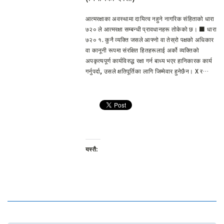
आत्मरक्षाका अवस्थामा दायित्व नहुने नागरिक संहिताको धारा
७२० ले आत्मरक्षा सम्बन्धी प्रावधानहरू तोकेको छ। ■ धारा
७२० १. कुनै व्यक्ति जसले आफ्नो वा तेस्रो पक्षको अधिकार
वा कानूनी रूपमा संरक्षित हितहरूलाई अर्को व्यक्तिको
अपकृत्यपूर्ण कार्यविरुद्ध रक्षा गर्न बाध्य भएर हानिकारक कार्य
गर्नुपर्दा, उसले क्षतिपूर्तिका लागि जिम्मेवार हुनेछैन। X र…
यस्तै: