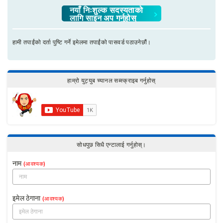
नयाँ निःशुल्क सदस्यताको
लागि साइन अप गर्नुहोस्
हामी तपाईंको दर्ता पुष्टि गर्ने इमेलमा तपाईंको पासवर्ड पठाउनेछौं।
हाम्रो युट्युब च्यानल सब्स्क्राइब गर्नुहोस्
सोधपुछ सिधै एन्टालाई गर्नुहोस्।
नाम
(आवश्यक)
इमेल ठेगाना
(आवश्यक)