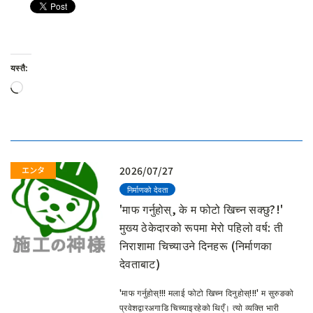
यस्तै:
लोड
हुँदैछ…
2026/07/27
निर्माणको देवता
'माफ गर्नुहोस्, के म फोटो खिच्न सक्छु?!'
मुख्य ठेकेदारको रूपमा मेरो पहिलो वर्ष: ती
निराशामा चिच्याउने दिनहरू (निर्माणका
देवताबाट)
'माफ गर्नुहोस्!!! मलाई फोटो खिच्न दिनुहोस्!!!' म सुरुङको
प्रवेशद्वारअगाडि चिच्याइरहेको थिएँ। त्यो व्यक्ति भारी