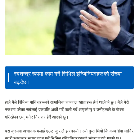
स्वतन्त्र रूपमा काम गर्ने सिभिल इन्जिनियरहरूको संख्या
बढ्दैछ।
हालै मैले विभिन्न मानिसहरूको सामाजिक सञ्जाल खाताहरू हेर्न थालेको छु। मैले मेरो
नजरमा परेका सबैलाई एकपछि अर्को गर्दै फलो गर्दै आएको छु र उनीहरूले के पोस्ट
गरिरहेका छन् भनेर निरन्तर हेर्दै आएको छु।
यस क्रममा अचानक मलाई एउटा कुराले झस्कायो। त्यो कुरा थियो कि कम्पनीमा जागिर
नगरी स्वतन्त्र रूपमा काम गर्ने सिभिल इन्जिनियरहरूको संख्या बढ्दै गएको छ।