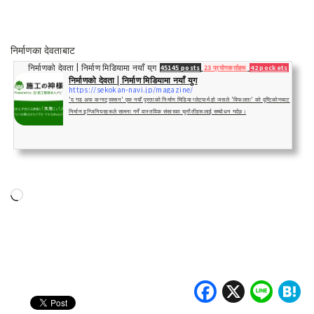
निर्माणका देवताबाट
निर्माणको देवता | निर्माण मिडियामा नयाँ युग
45145 posts
23 प्रयोगकर्ताहरू
42 pockets
निर्माणको देवता | निर्माण मिडियामा नयाँ युग
https://sekokan-navi.jp/magazine/
'द गड अफ कन्स्ट्रक्सन' एक नयाँ पुस्ताको निर्माण मिडिया प्लेटफर्म हो जसले 'विफलता' को दृष्टिकोणबाट
निर्माण इन्जिनियरहरूले सामना गर्ने वास्तविक संसारका चुनौतीहरूलाई सम्बोधन गर्दछ।
लोड
हुँदैछ…
Faceboo
X
Lin
H