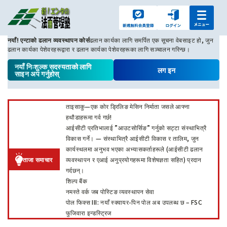
नयाँ! एन्टाको ढलान व्यवस्थापन कोर्स
ढलान कार्यका लागि समर्पित एक सूचना वेबसाइट हो, जुन
ढलान कार्यका पेशेवरहरूद्वारा र ढलान कार्यका पेशेवरहरूका लागि सञ्चालन गरिन्छ।
नयाँ निःशुल्क सदस्यताको लागि
लग इन
साइन अप गर्नुहोस्
ताइसाकु—एक कोर ड्रिलिङ मेसिन निर्माता जसले आफ्ना
हथौडाहरूमा गर्व गर्छ!
आईसीटी प्रतिभालाई ”आउटसोर्सिङ” गर्नुको सट्टा संस्थाभित्रै
विकास गर्ने। — संस्थाभित्रै आईसीटी विकास र तालिम, जुन
कार्यस्थलमा अनुभव भएका अभ्यासकर्ताहरूले (आईसीटी ढलान
ताजा समाचार
व्यवस्थापन र एआई अनुप्रयोगहरूमा विशेषज्ञता सहित) प्रदान
गर्दछन्।
शिल्प बैंक
नमस्ते वर्क जब पोस्टिङ व्यवस्थापन सेवा
पोल फिक्स III: नयाँ स्क्वायर-पिन पोल अब उपलब्ध छ – FSC
फुजिवारा इन्डस्ट्रिज