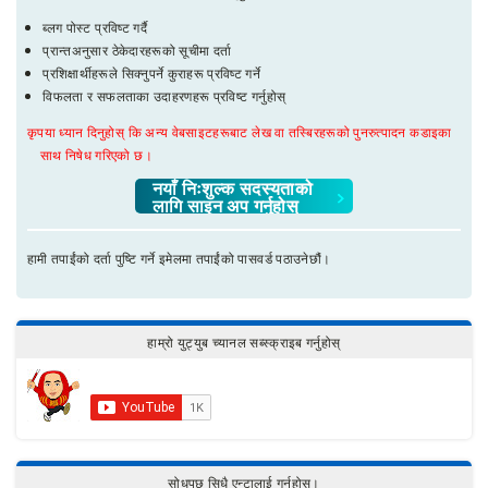
ब्लग पोस्ट प्रविष्ट गर्दै
प्रान्तअनुसार ठेकेदारहरूको सूचीमा दर्ता
प्रशिक्षार्थीहरूले सिक्नुपर्ने कुराहरू प्रविष्ट गर्ने
विफलता र सफलताका उदाहरणहरू प्रविष्ट गर्नुहोस्
कृपया ध्यान दिनुहोस् कि अन्य वेबसाइटहरूबाट लेख वा तस्बिरहरूको पुनरुत्पादन कडाइका
साथ निषेध गरिएको छ।
नयाँ निःशुल्क सदस्यताको
लागि साइन अप गर्नुहोस्
हामी तपाईंको दर्ता पुष्टि गर्ने इमेलमा तपाईंको पासवर्ड पठाउनेछौं।
हाम्रो युट्युब च्यानल सब्स्क्राइब गर्नुहोस्
सोधपुछ सिधै एन्टालाई गर्नुहोस्।