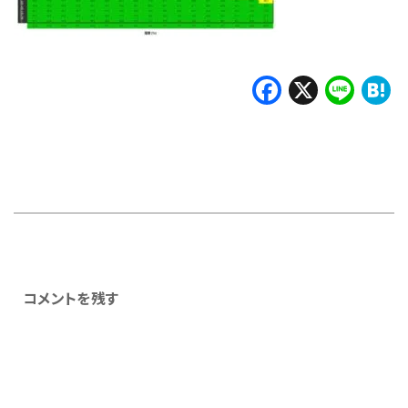
Faceboo
X
Lin
H
コメントを残す