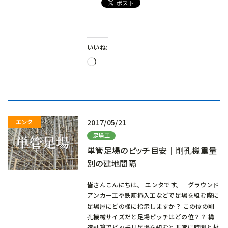
いいね:
読
み
込
み
中…
2017/05/21
足場工
単管足場のピッチ目安｜削孔機重量
別の建地間隔
皆さんこんにちは。 エンタです。 グラウンド
アンカー工や鉄筋挿入工などで足場を組む際に
足場屋にどの様に指示しますか？ この位の削
孔機械サイズだと足場ピッチはどの位？？ 構
造計算でビッチリ足場を組むと非常に時間と材