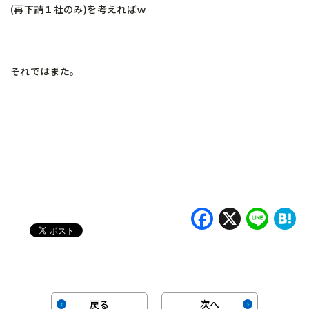
(再下請１社のみ)を考えればｗ
それではまた。
Faceboo
X
Lin
H
戻る
次へ