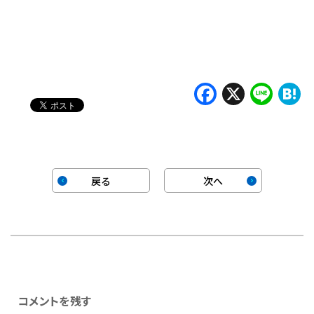
Faceboo
X
Lin
H
戻る
次へ
コメントを残す