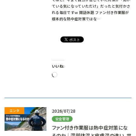
ている気になっていただけ」だったと気付かさ
れる毎日ですｗ 閑話休題 ファン付き作業服が
根本的な熱中症対策ではな…
いいね:
読
み
込
み
中…
2026/07/28
安全管理
ファン付き作業服は熱中症対策にな
るのか｜深部体温と皮膚温の違い、サ