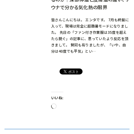
ウナで分かる気化熱の限界
皆さんこんにちは。 エンタです。 7月も終盤に
入って、現場は完全に超酷暑モードになりまし
た。 先日の「ファン付き作業服は35度を超え
たら脱ぐ」の記事に、思っていたより反応を頂
きまして。 賛同も有りましたが、「いや、自
分は40度でも平気」とい…
いいね:
読
み
込
み
中…