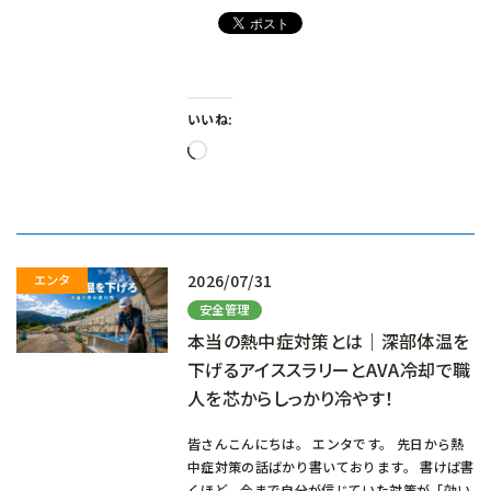
いいね:
読
み
込
み
中…
2026/07/31
安全管理
本当の熱中症対策とは｜深部体温を
下げるアイススラリーとAVA冷却で職
人を芯からしっかり冷やす！
皆さんこんにちは。 エンタです。 先日から熱
中症対策の話ばかり書いております。 書けば書
くほど、今まで自分が信じていた対策が「効い