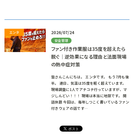
み
込
み
中…
2026/07/24
安全管理
ファン付き作業服は35度を超えたら
脱ぐ｜逆効果になる理由と法面現場
の熱中症対策
皆さんこんにちは。 エンタです。 もう7月も後
半。 連日、気温は35度を軽く超えています。
現場調査に1人でアチコチ行っていますが、マ
ジしんどい！！！ 現場は本当に地獄です。 閑
話休題 今回は、毎年しつこく書いているファン
付きウェアの話です…