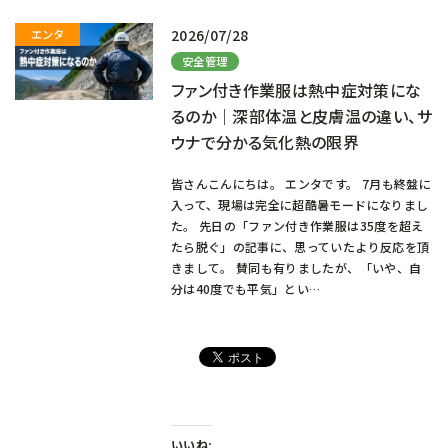
中…
2026/07/28
安全管理
ファン付き作業服は熱中症対策にな
るのか｜深部体温と皮膚温の違い、サ
ウナで分かる気化熱の限界
皆さんこんにちは。 エンタです。 7月も終盤に
入って、現場は完全に超酷暑モードになりまし
た。 先日の「ファン付き作業服は35度を超え
たら脱ぐ」の記事に、思っていたより反応を頂
きまして。 賛同も有りましたが、「いや、自
分は40度でも平気」とい…
いいね: