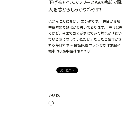
下げるアイススラリーとAVA冷却で職
人を芯からしっかり冷やす！
皆さんこんにちは。 エンタです。 先日から熱
中症対策の話ばかり書いております。 書けば書
くほど、今まで自分が信じていた対策が「効い
ている気になっていただけ」だったと気付かさ
れる毎日ですｗ 閑話休題 ファン付き作業服が
根本的な熱中症対策ではな…
いいね:
読
み
込
み