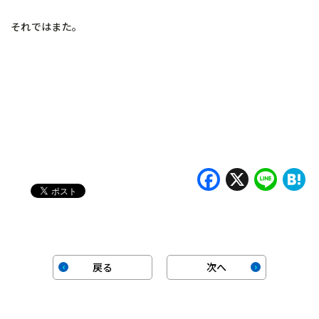
それではまた。
Faceboo
X
Lin
H
戻る
次へ