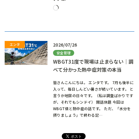
読
み
込
み
中…
2026/07/26
安全管理
WBGT31度で現場は止まらない｜調
べて分かった熱中症対策の本当
皆さんこんにちは。 エンタです。 7月も後半に
入って、毎日しんどい暑さが続いています。 と
言うか地獄の日々です。（私は調査ばかりです
が、それでもシンドイ） 閑話休題 今回は
WBGT値と熱中症の話です。 ただ、「水分を
摂りましょう」で終わる記…