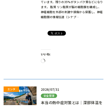
ています。残りの35%がタンパク質などになり
ます。 脂質 リン脂質が脳の細胞膜を構成し、
神経細胞を外部の刺激や損傷から保護し、神経
細胞間の情報伝達（シナプ…
いいね:
読
み
込
み
中…
2026/07/31
安全管理
本当の熱中症対策とは｜深部体温を