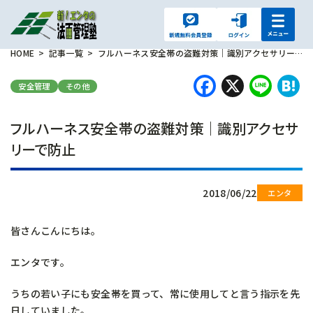
HOME
記事一覧
フルハーネス安全帯の盗難対策｜識別アクセサリーで防止
Faceboo
X
Lin
H
安全管理
その他
フルハーネス安全帯の盗難対策｜識別アクセサ
リーで防止
2018/06/22
皆さんこんにちは。
エンタです。
うちの若い子にも安全帯を買って、常に使用してと言う指示を先
日していました。