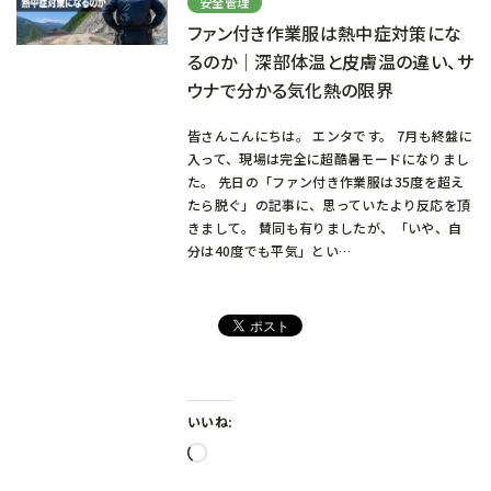
安全管理
ファン付き作業服は熱中症対策にな
るのか｜深部体温と皮膚温の違い、サ
ウナで分かる気化熱の限界
皆さんこんにちは。 エンタです。 7月も終盤に
入って、現場は完全に超酷暑モードになりまし
た。 先日の「ファン付き作業服は35度を超え
たら脱ぐ」の記事に、思っていたより反応を頂
きまして。 賛同も有りましたが、「いや、自
分は40度でも平気」とい…
いいね:
読
み