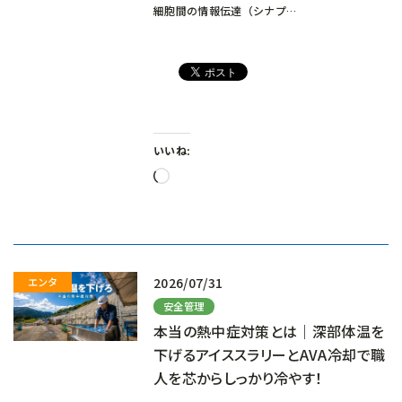
細胞間の情報伝達（シナプ…
いいね:
読
み
込
み
中…
2026/07/31
安全管理
本当の熱中症対策とは｜深部体温を
下げるアイススラリーとAVA冷却で職
人を芯からしっかり冷やす！