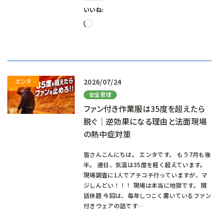
いいね:
読
み
込
み
中…
2026/07/24
安全管理
ファン付き作業服は35度を超えたら
脱ぐ｜逆効果になる理由と法面現場
の熱中症対策
皆さんこんにちは。 エンタです。 もう7月も後
半。 連日、気温は35度を軽く超えています。
現場調査に1人でアチコチ行っていますが、マ
ジしんどい！！！ 現場は本当に地獄です。 閑
話休題 今回は、毎年しつこく書いているファン
付きウェアの話です…