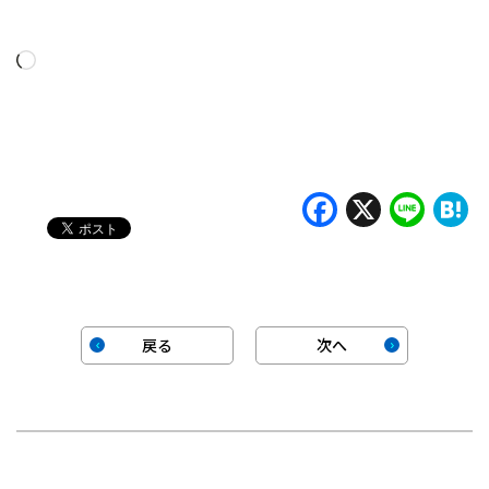
読
み
込
み
中…
Faceboo
X
Lin
H
戻る
次へ