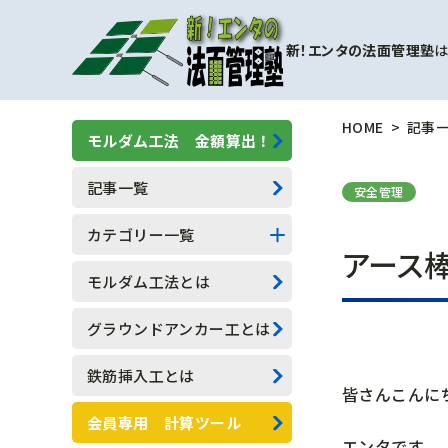
新！エンタの法面管理塾
は
HOME
記事
モルダム工法 金額算出！
記事一覧
安全管理
カテゴリー一覧
アース
擁壁補強工事
モルダム工法とは
モルダム工
グラウンドアンカー工とは
一般人向け(他業種)
鉄筋挿入工とは
皆さんこんに
専門用語
会員専用 計算ツール
エンタです。