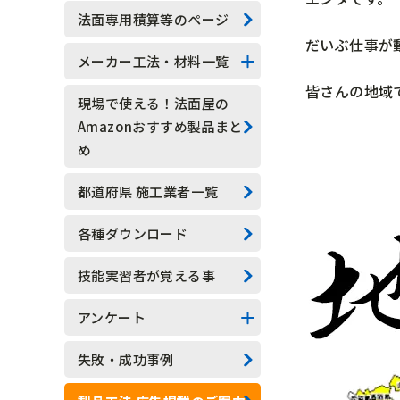
技能実習生
法面専用積算等のページ
だいぶ仕事が
水抜きロックボルト
メーカー工法・材料一覧
皆さんの地域
水抜きボーリング
法面系
現場で使える！法面屋の
Amazonおすすめ製品まと
安全管理
測定器具系
め
現場吹付法枠工
アンカー系
都道府県 施工業者一覧
モルタル吹付工
その他
各種ダウンロード
植生基材吹付工
技能実習者が覚える事
グラウンドアンカー工
アンケート
ロックボルト工
アンケート結果一覧
失敗・成功事例
足場工