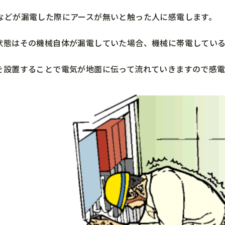
などが漏電した際にアースが無いと触った人に感電します。
状態はその機械自体が漏電していた場合、機械に帯電してい
を設置することで電気が地面に伝って流れていきますので感電