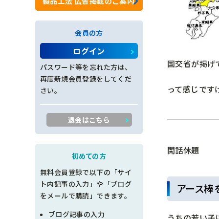
製品工法 広告掲載のご案内
ロックネット工
会員の方
法面工全般
ログイン
国交省が掲げ
施工管理
パスワード等を忘れた方は、
再度新規会員登録をしてくだ
創意工夫
って感じです
さい。
書類整理
退会はこちら
品質管理
閑話休題
出来形管理
初めての方
無料会員登録で以下の「サイ
工程管理
ト内記事の入力」や「ブログ
アース棒
をメールで購読」できます。
土木設計
ブログ記事の入力
うちの若い子