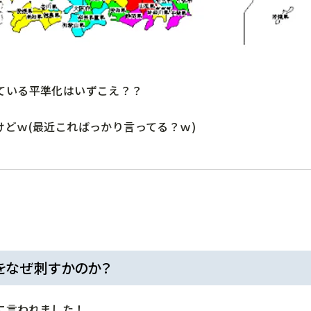
ている平準化はいずこえ？？
けどｗ(最近こればっかり言ってる？ｗ)
をなぜ刺すかのか？
に言われました！