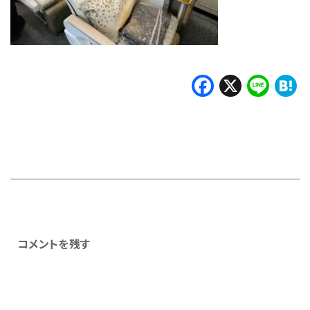
Faceboo
X
Lin
H
コメントを残す