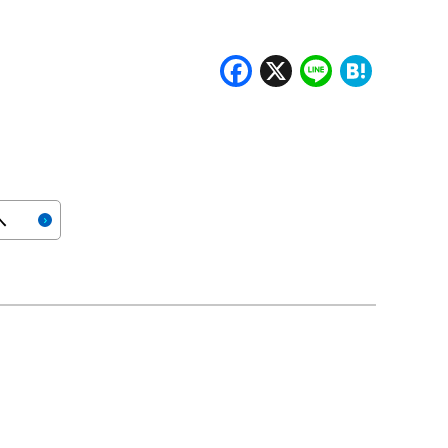
Facebook
X
Line
Hate
へ