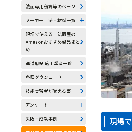
技能実習生
法面専用積算等のページ
水抜きロックボルト
メーカー工法・材料一覧
水抜きボーリング
法面系
現場で使える！法面屋の
Amazonおすすめ製品まと
安全管理
測定器具系
め
現場吹付法枠工
アンカー系
都道府県 施工業者一覧
モルタル吹付工
その他
各種ダウンロード
植生基材吹付工
技能実習者が覚える事
グラウンドアンカー工
アンケート
ロックボルト工
アンケート結果一覧
失敗・成功事例
現場で
足場工