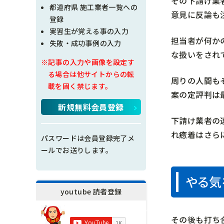
その下請け業
現場問題点
都道府県 施工業者一覧への
意見に反論も
登録
その他
実習生が覚える事の入力
担当者が何か
失敗・成功事例の入力
施工の神様
な扱いをされ
※記事の入力や画像を設定す
る場合は他サイトからの転
周りの人間も
載を固く禁じます。
案の定評判は
新規無料会員登録
下請け業者の
れ癒着はさら
パスワードは会員登録完了メ
ールでお送りします。
やる気
youtube 読者登録
その後も打ち