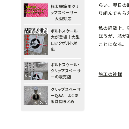
らい、翌日の
極太鉄筋用クリ
り組んでもら
ップスペーサー
｜大型対応
私の経験上、
ボルトスケール
ほうが、芯が
大が登場｜大型
ロックボルト対
ことになる。
応
ボルトスケール・
クリップスペーサ
施工の神様
ーの販売店
クリップスペーサ
ーQ&A｜よくあ
る質問まとめ