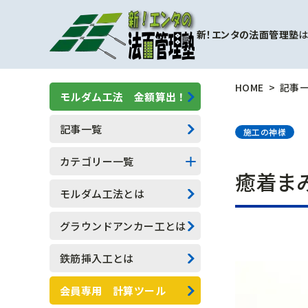
新！エンタの法面管理塾
は
HOME
記事
モルダム工法 金額算出！
記事一覧
施工の神様
カテゴリー一覧
癒着ま
擁壁補強工事
モルダム工法とは
モルダム工
グラウンドアンカー工とは
一般人向け(他業種)
鉄筋挿入工とは
専門用語
会員専用 計算ツール