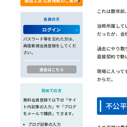
製品工法 広告掲載のご案内
ロックネット工
これは数年前
会員の方
法面工全般
当時所属して
ログイン
だったが、会
施工管理
パスワード等を忘れた方は、
再度新規会員登録をしてくだ
過去にやり取
創意工夫
さい。
直接契約で動
書類整理
退会はこちら
現場に入って
品質管理
からだ。
出来形管理
初めての方
無料会員登録で以下の「サイ
不公平
工程管理
ト内記事の入力」や「ブログ
をメールで購読」できます。
土木設計
ブログ記事の入力