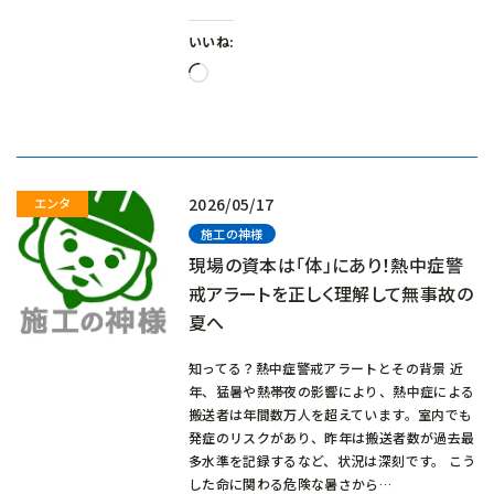
いいね:
読
み
込
み
中…
2026/05/17
施工の神様
現場の資本は「体」にあり！熱中症警
戒アラートを正しく理解して無事故の
夏へ
知ってる？熱中症警戒アラートとその背景 近
年、猛暑や熱帯夜の影響により、熱中症による
搬送者は年間数万人を超えています。室内でも
発症のリスクがあり、昨年は搬送者数が過去最
多水準を記録するなど、状況は深刻です。 こう
した命に関わる危険な暑さから…