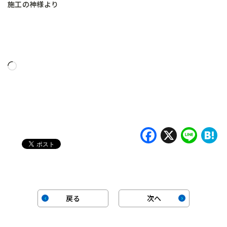
施工の神様より
読
み
込
み
中…
Faceboo
X
Lin
H
戻る
次へ