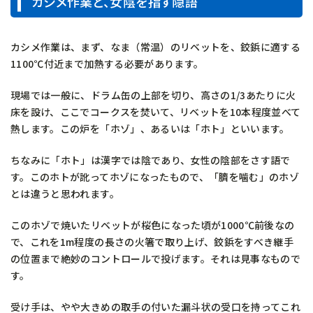
カシメ作業と、女陰を指す隠語
カシメ作業は、まず、なま（常温）のリベットを、鉸鋲に適する
1100℃付近まで加熱する必要があります。
現場では一般に、ドラム缶の上部を切り、高さの1/3あたりに火
床を設け、ここでコークスを焚いて、リベットを10本程度並べて
熱します。この炉を「ホゾ」、あるいは「ホト」といいます。
ちなみに「ホト」は漢字では陰であり、女性の陰部をさす語で
す。このホトが訛ってホゾになったもので、「臍を噛む」のホゾ
とは違うと思われます。
このホゾで焼いたリベットが桜色になった頃が1000℃前後なの
で、これを1m程度の長さの火箸で取り上げ、鉸鋲をすべき継手
の位置まで絶妙のコントロールで投げます。それは見事なもので
す。
受け手は、やや大きめの取手の付いた漏斗状の受口を持ってこれ