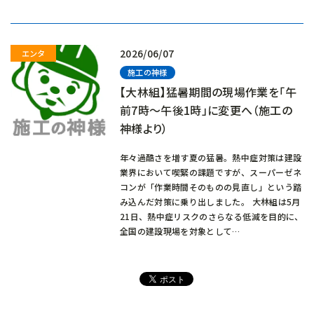
み
中…
2026/06/07
施工の神様
【大林組】猛暑期間の現場作業を「午
前7時～午後1時」に変更へ（施工の
神様より）
年々過酷さを増す夏の猛暑。熱中症対策は建設
業界において喫緊の課題ですが、スーパーゼネ
コンが「作業時間そのものの見直し」という踏
み込んだ対策に乗り出しました。 大林組は5月
21日、熱中症リスクのさらなる低減を目的に、
全国の建設現場を対象として…