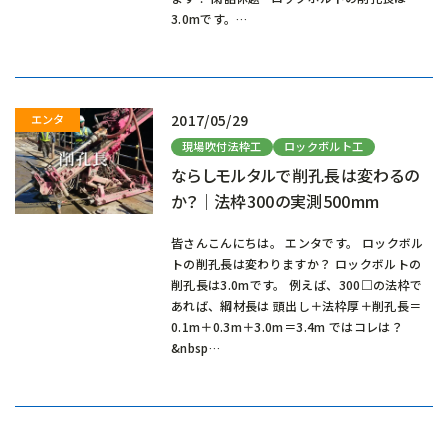
3.0mです。…
2017/05/29
現場吹付法枠工
ロックボルト工
ならしモルタルで削孔長は変わるの
か？｜法枠300の実測500mm
皆さんこんにちは。 エンタです。 ロックボル
トの削孔長は変わりますか？ ロックボルトの
削孔長は3.0mです。 例えば、300□の法枠で
あれば、綱材長は 頭出し＋法枠厚＋削孔長＝
0.1m＋0.3m＋3.0m＝3.4m ではコレは？
&nbsp…