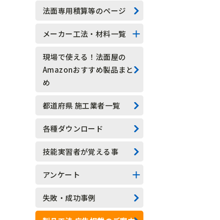
技能実習生
法面専用積算等のページ
水抜きロックボルト
メーカー工法・材料一覧
水抜きボーリング
法面系
現場で使える！法面屋の
Amazonおすすめ製品まと
安全管理
測定器具系
め
現場吹付法枠工
アンカー系
都道府県 施工業者一覧
モルタル吹付工
その他
各種ダウンロード
植生基材吹付工
技能実習者が覚える事
グラウンドアンカー工
アンケート
ロックボルト工
アンケート結果一覧
失敗・成功事例
足場工