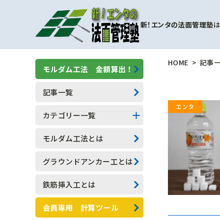
新！エンタの法面管理塾
は
HOME
記事
モルダム工法 金額算出！
記事一覧
カテゴリー一覧
擁壁補強工事
モルダム工法とは
モルダム工
グラウンドアンカー工とは
一般人向け(他業種)
鉄筋挿入工とは
専門用語
会員専用 計算ツール