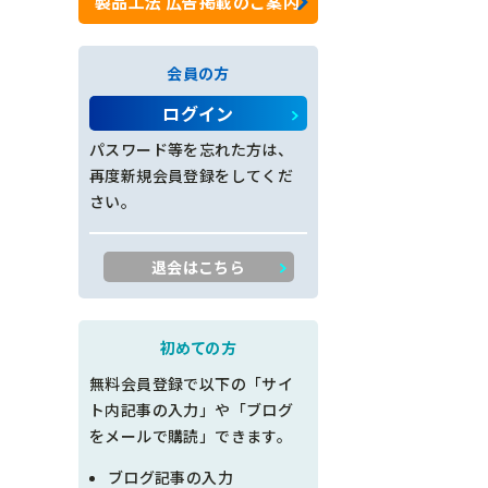
製品工法 広告掲載のご案内
ロックネット工
会員の方
法面工全般
ログイン
施工管理
パスワード等を忘れた方は、
再度新規会員登録をしてくだ
創意工夫
さい。
書類整理
退会はこちら
品質管理
出来形管理
初めての方
無料会員登録で以下の「サイ
工程管理
ト内記事の入力」や「ブログ
をメールで購読」できます。
土木設計
ブログ記事の入力