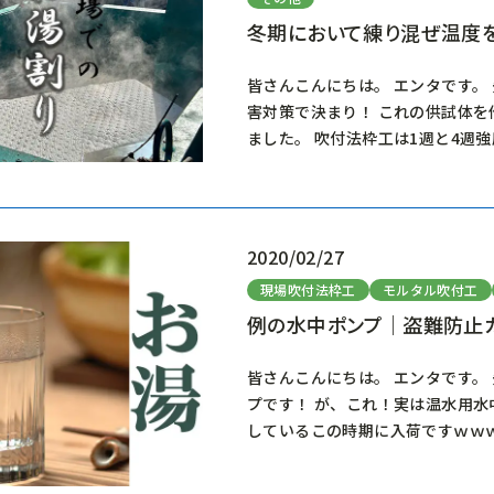
冬期において練り混ぜ温度
皆さんこんにちは。 エンタです。
害対策で決まり！ これの供試体を
ました。 吹付法枠工は1週と4週
2020/02/27
現場吹付法枠工
モルタル吹付工
例の水中ポンプ｜盗難防止
皆さんこんにちは。 エンタです。
プです！ が、これ！実は温水用水
しているこの時期に入荷ですｗｗ