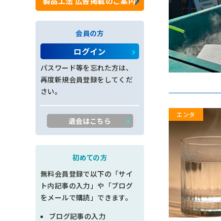
製品工法 広告掲載のご案内
ロックネット工
会員の方
法面工全般
ログイン
施工管理
パスワード等を忘れた方は、
再度新規会員登録をしてくだ
創意工夫
さい。
書類整理
退会はこちら
品質管理
出来形管理
初めての方
無料会員登録で以下の「サイ
工程管理
ト内記事の入力」や「ブログ
をメールで購読」できます。
土木設計
ブログ記事の入力