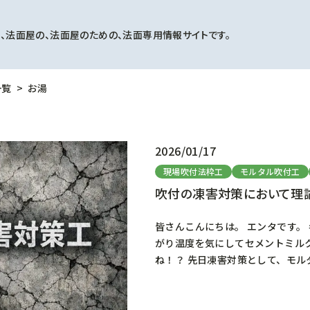
、法面屋の、法面屋のための、法面専用情報サイトです。
一覧
お湯
2026/01/17
現場吹付法枠工
モルタル吹付工
吹付の凍害対策において理
皆さんこんにちは。 エンタです。
がり温度を気にしてセメントミル
ね！？ 先日凍害対策として、モ