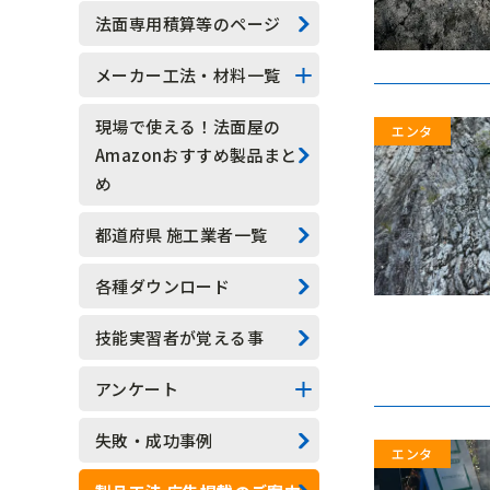
技能実習生
法面専用積算等のページ
水抜きロックボルト
メーカー工法・材料一覧
水抜きボーリング
法面系
現場で使える！法面屋の
Amazonおすすめ製品まと
安全管理
測定器具系
め
現場吹付法枠工
アンカー系
都道府県 施工業者一覧
モルタル吹付工
その他
各種ダウンロード
植生基材吹付工
技能実習者が覚える事
グラウンドアンカー工
アンケート
ロックボルト工
アンケート結果一覧
失敗・成功事例
足場工