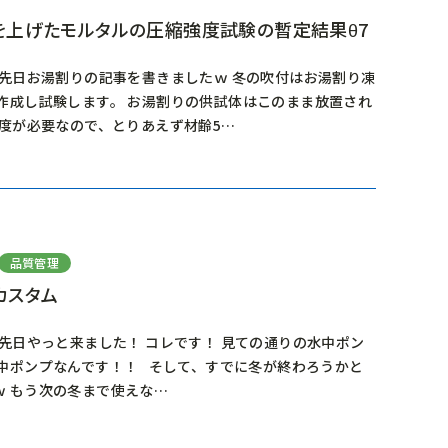
を上げたモルタルの圧縮強度試験の暫定結果θ7
 先日お湯割りの記事を書きましたｗ 冬の吹付はお湯割り凍
作成し試験します。 お湯割りの供試体はこのまま放置され
強度が必要なので、とりあえず材齢5…
品質管理
カスタム
 先日やっと来ました！ コレです！ 見ての通りの水中ポン
中ポンプなんです！！ そして、すでに冬が終わろうかと
ｗ もう次の冬まで使えな…