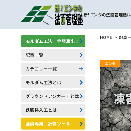
新！エンタの法面管理塾
は
HOME
記事
モルダム工法 金額算出！
記事一覧
カテゴリー一覧
擁壁補強工事
モルダム工法とは
モルダム工
グラウンドアンカー工とは
一般人向け(他業種)
鉄筋挿入工とは
専門用語
会員専用 計算ツール