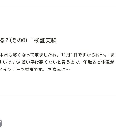
る？（その6）｜検証実験
 本州も寒くなって来ましたね。11月1日ですからね～。 ま
すいですｗ 若い子は寒くないと言うので、年取ると体温が
とインナーで対策です。 ちなみに…
atena
Copy
Link