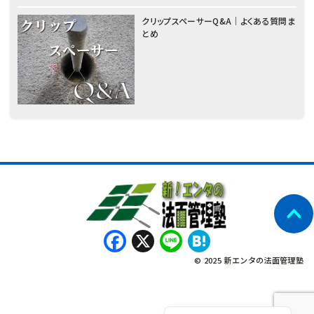
クリップスペーサーQ&A｜よくある質問ま
とめ
नेपाली
Facebook
X
Line
Hatena
Bahasa Indonesia
Tagalog
© 2025 新エンタの法面管理塾
English
Tiếng Việt