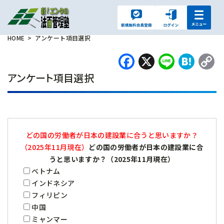
HOME
アンケート項目選択
Facebook
X
Line
Hat
L
アンケート項目選択
どの国の労働者が日本の建設業に合うと思いますか？
（2025年11月現在）
どの国の労働者が日本の建設業に合
うと思いますか？（2025年11月現在）
ベトナム
インドネシア
フィリピン
中国
ミャンマー