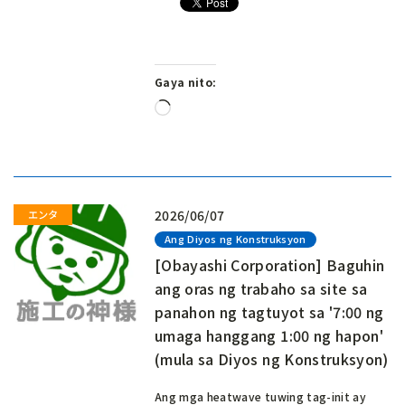
Gaya nito:
Naglo-
load…
2026/06/07
Ang Diyos ng Konstruksyon
[Obayashi Corporation] Baguhin
ang oras ng trabaho sa site sa
panahon ng tagtuyot sa '7:00 ng
umaga hanggang 1:00 ng hapon'
(mula sa Diyos ng Konstruksyon)
Ang mga heatwave tuwing tag-init ay