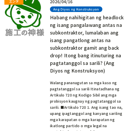
2026/04/16
Ang Diyos ng Konstruksyon
Habang nahihigitan ng headlock
ng isang pangalawang antas na
subkontraktor, lumalaban ang
isang pangatlong antas na
subkontraktor gamit ang back
drop! Itong bang itinuturing na
pagtatanggol sa sarili? (Ang
Diyos ng Konstruksyon)
Walang pananagutan sa mga kaso ng
pagtatanggol sa sarili Itinatadhana ng
Artikulo 720 ng Kodigo Sibil ang mga
probisyon kaugnay ng pagtatanggol sa
sarili. ■Artikulo 720 1. Ang isang tao na,
upang ipagtanggol ang kanyang sariling
mga karapatan o mga karapatan ng
ikatlong partido o mga legal na