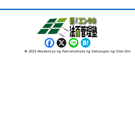
Facebook
X
Line
Hatena
© 2025 Akademya ng Pamamahala ng Dalurugan ng Shin-Ent
नेपाली
Bahasa Indonesia
English
Tiếng Việt