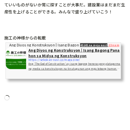
ていいものがないか常に探すことが大事だ。建設業はまだまだ生
産性を上げることができる。みんなで盛り上げていこう！
施工の神様からの転載
Ang Diyos ng Konstruksyon | Isang Bagong Panahon sa Midya ng Konst
45145 na mga post
23 na mga gu
Ang Diyos ng Konstruksyon | Isang Bagong Pana
hon sa Midya ng Konstruksyon
https://sekokan-navi.jp/magazine/
Ang 'The God of Construction' ay isang bagong henerasyong plataporma
ng media sa konstruksyon na tinutugunan ang mga totoong hamon na
kinahaharap ng mga inhinyero sa konstruksyon mula sa perspektibo
ng 'kabiguan'.
Naglo-
load…