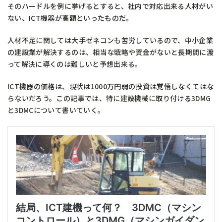
そのハードルを例に挙げるとすると、社内で対応出来る人材がい
ない、ICT機器が高額といったものだ。
人材不足に関しては大手ゼネコンも苦労しているので、中小企業
の建設業が解決するのは、相当な戦略や資金がないと長期間に渡
って解決に導くのは難しいと予想出来る。
ICT機器の価格は、現状は1000万円弱の投資は覚悟しなくてはな
らないだろう。この記事では、特に建設機械に取り付ける3DMG
と3DMCについて書いていく。