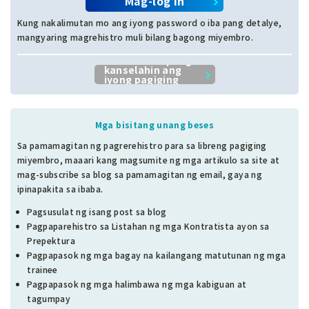
Mag-log in
Kung nakalimutan mo ang iyong password o iba pang detalye,
mangyaring magrehistro muli bilang bagong miyembro.
I-click dito upang
kanselahin ang
iyong pagiging
miyembro.
Mga bisitang unang beses
Sa pamamagitan ng pagrerehistro para sa libreng pagiging
miyembro, maaari kang magsumite ng mga artikulo sa site at
mag-subscribe sa blog sa pamamagitan ng email, gaya ng
ipinapakita sa ibaba.
Pagsusulat ng isang post sa blog
Pagpaparehistro sa Listahan ng mga Kontratista ayon sa
Prepektura
Pagpapasok ng mga bagay na kailangang matutunan ng mga
trainee
Pagpapasok ng mga halimbawa ng mga kabiguan at
tagumpay