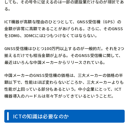
しても、その号令に従えるのは一部の建設業だけなのが現状であ
る。
ICT機器が高額な理由のひとつとして、GNSS受信機（GPS）の
金額が非常に高額であることがあげられる。さらに、そのGNSS
を3DMG、3DMCには2つもつけなくてはならない。
GNSS受信機はひとつ100万円以上するのが一般的だ。それを2つ
揃えるだけでも相当金額が上がる。そのGNSS受信機に関して、
最近はいろんな中国メーカーからリリースされている。
中国メーカーのGNSS受信機の価格は、三大メーカーの価格の半
額以下で、性能はほぼ変わらないどころか、三大メーカーよりも
性能が上回っている部分もあるという。中小企業にとって、ICT
機器導入のハードルは年々下がってきているということだ。
ICTの知識は必要なのか