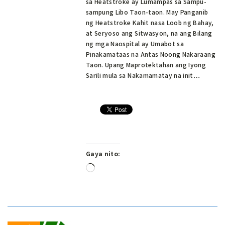
sa Heatstroke ay Lumampas sa Sampu-
sampung Libo Taon-taon. May Panganib
ng Heatstroke Kahit nasa Loob ng Bahay,
at Seryoso ang Sitwasyon, na ang Bilang
ng mga Naospital ay Umabot sa
Pinakamataas na Antas Noong Nakaraang
Taon. Upang Maprotektahan ang Iyong
Sarili mula sa Nakamamatay na init…
Gaya nito:
Naglo-
load…