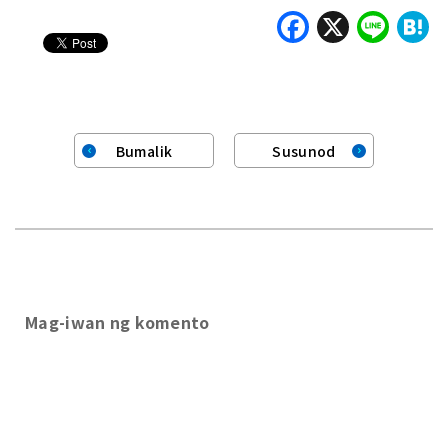
Faceboo
X
Lin
H
Bumalik
Susunod
Mag-iwan ng komento