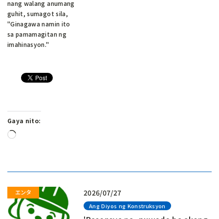
nang walang anumang
guhit, sumagot sila,
"Ginagawa namin ito
sa pamamagitan ng
imahinasyon."
Gaya nito:
Naglo-
load…
2026/07/27
Ang Diyos ng Konstruksyon