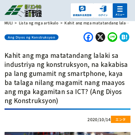
MULI
Lista ng mga artikulo
Kahit ang mga matatandang lalaki sa industriya ng konstruksyon, na kakabisa pa lang gumamit ng smartphone, kaya ba talaga nilang magamit nang maayos ang mga kagamitan sa ICT? (Ang Diyos ng Konstruksyon)
Faceboo
X
Lin
H
Ang Diyos ng Konstruksyon
Kahit ang mga matatandang lalaki sa
industriya ng konstruksyon, na kakabisa
pa lang gumamit ng smartphone, kaya
ba talaga nilang magamit nang maayos
ang mga kagamitan sa ICT? (Ang Diyos
ng Konstruksyon)
2020/10/14