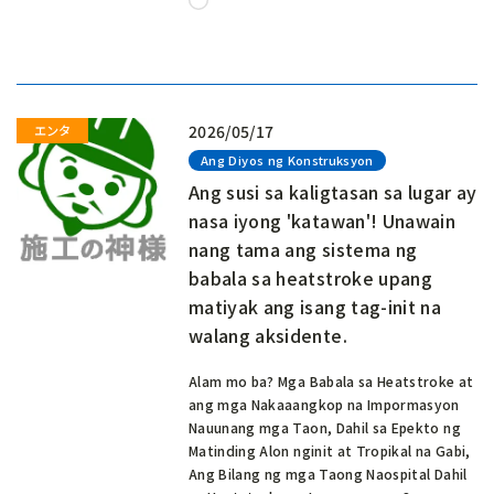
Naglo-
load…
2026/05/17
Ang Diyos ng Konstruksyon
Ang susi sa kaligtasan sa lugar ay
nasa iyong 'katawan'! Unawain
nang tama ang sistema ng
babala sa heatstroke upang
matiyak ang isang tag-init na
walang aksidente.
Alam mo ba? Mga Babala sa Heatstroke at
ang mga Nakaaangkop na Impormasyon
Nauunang mga Taon, Dahil sa Epekto ng
Matinding Alon nginit at Tropikal na Gabi,
Ang Bilang ng mga Taong Naospital Dahil