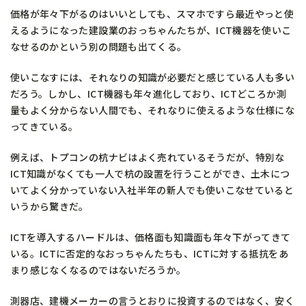
価格が年々下がるのはいいとしても、スマホですら最近やっと使
えるようになった建設業のおっちゃんたちが、ICT機器を使いこ
なせるのかという別の問題も出てくる。
使いこなすには、それなりの知識が必要だと感じている人も多い
だろう。しかし、ICT機器も年々進化しており、ICTどころか測
量もよく分からない人間でも、それなりに使えるような仕様にな
ってきている。
例えば、トプコンの杭ナビはよく売れているそうだが、特別な
ICT知識がなくても一人で杭の設置を行うことができ、土木につ
いてよく分かっていない入社半年の新人でも使いこなせていると
いうから驚きだ。
ICTを導入するハードルは、価格面も知識面も年々下がってきて
いる。ICTに否定的なおっちゃんたちも、ICTに対する抵抗をあ
まり感じなくなるのではないだろうか。
測器店、建機メーカーの言うとおりに投資するのではなく、安く