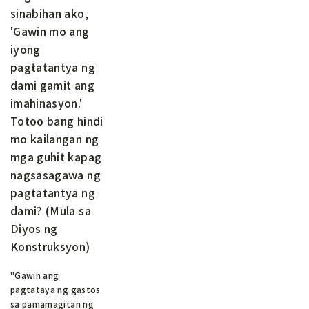
sinabihan ako,
'Gawin mo ang
iyong
pagtatantya ng
dami gamit ang
imahinasyon.'
Totoo bang hindi
mo kailangan ng
mga guhit kapag
nagsasagawa ng
pagtatantya ng
dami? (Mula sa
Diyos ng
Konstruksyon)
"Gawin ang
pagtataya ng gastos
sa pamamagitan ng