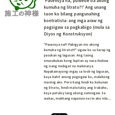
'Pasensya na, puwede ba akong
kumuha ng litrato?!' Ang unang
taon ko bilang pangunahing
kontratista: ang mga araw ng
pagsigaw sa pagkabigo (mula sa
Diyos ng Konstruksyon)
"Pasensya na!!! Pabigyan mo akong
kumuha ng litrato!!!" sigaw ko sa harap ng
pasukan ng lagusan. Ang taong
sinusubukan kong lapitan ay nasa ibabaw
ng isang mabigat na makinarya.
Napakainayong-ingay sa loob ng lagusan,
kaya kahit anong pagsigaw ko, malabong
marinig ako. Pero kung hindi ko kukunan
ng litrato, hindi matutuloy ang trabaho,
kaya patuloy lang akong sumisigaw. Sa
wakas, mukhang napansin na rin ako nila…