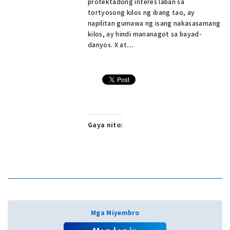
protektadong interes laban sa
tortyosong kilos ng ibang tao, ay
napilitan gumawa ng isang nakasasamang
kilos, ay hindi mananagot sa bayad-
danyos. X at…
Gaya nito:
Mga Miyembro