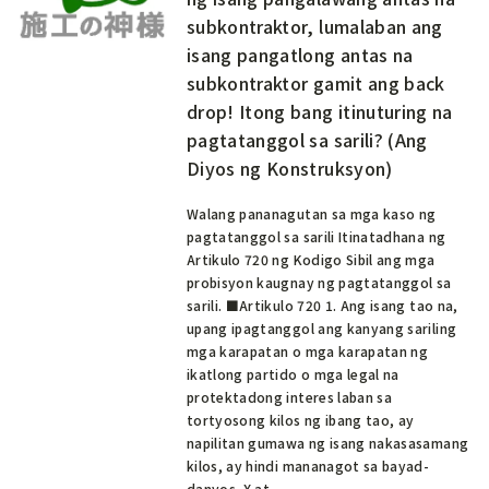
subkontraktor, lumalaban ang
isang pangatlong antas na
subkontraktor gamit ang back
drop! Itong bang itinuturing na
pagtatanggol sa sarili? (Ang
Diyos ng Konstruksyon)
Walang pananagutan sa mga kaso ng
pagtatanggol sa sarili Itinatadhana ng
Artikulo 720 ng Kodigo Sibil ang mga
probisyon kaugnay ng pagtatanggol sa
sarili. ■Artikulo 720 1. Ang isang tao na,
upang ipagtanggol ang kanyang sariling
mga karapatan o mga karapatan ng
ikatlong partido o mga legal na
protektadong interes laban sa
tortyosong kilos ng ibang tao, ay
napilitan gumawa ng isang nakasasamang
kilos, ay hindi mananagot sa bayad-
danyos. X at…