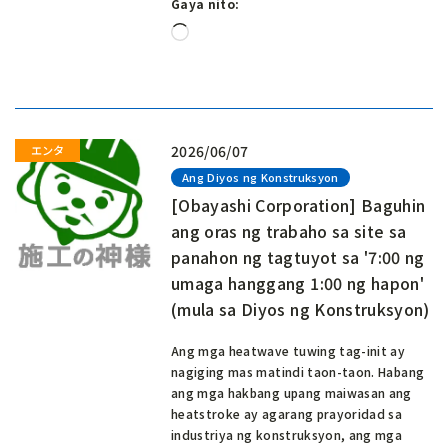
Gaya nito:
Naglo-
load…
2026/06/07
Ang Diyos ng Konstruksyon
[Obayashi Corporation] Baguhin
ang oras ng trabaho sa site sa
panahon ng tagtuyot sa '7:00 ng
umaga hanggang 1:00 ng hapon'
(mula sa Diyos ng Konstruksyon)
Ang mga heatwave tuwing tag-init ay
nagiging mas matindi taon-taon. Habang
ang mga hakbang upang maiwasan ang
heatstroke ay agarang prayoridad sa
industriya ng konstruksyon, ang mga