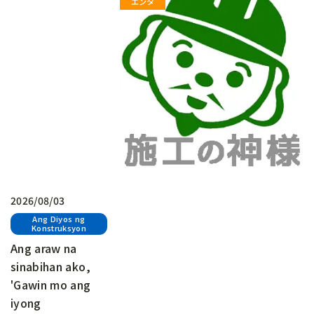
2026/08/03
Ang Diyos ng
Konstruksyon
Ang araw na
sinabihan ako,
'Gawin mo ang
iyong