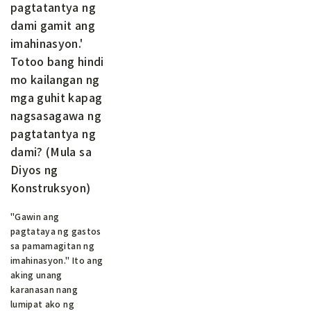
pagtatantya ng
dami gamit ang
imahinasyon.'
Totoo bang hindi
mo kailangan ng
mga guhit kapag
nagsasagawa ng
pagtatantya ng
dami? (Mula sa
Diyos ng
Konstruksyon)
"Gawin ang
pagtataya ng gastos
sa pamamagitan ng
imahinasyon." Ito ang
aking unang
karanasan nang
lumipat ako ng