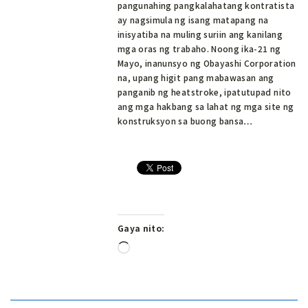
pangunahing pangkalahatang kontratista
ay nagsimula ng isang matapang na
inisyatiba na muling suriin ang kanilang
mga oras ng trabaho. Noong ika-21 ng
Mayo, inanunsyo ng Obayashi Corporation
na, upang higit pang mabawasan ang
panganib ng heatstroke, ipatutupad nito
ang mga hakbang sa lahat ng mga site ng
konstruksyon sa buong bansa…
Gaya nito:
Naglo-
load…