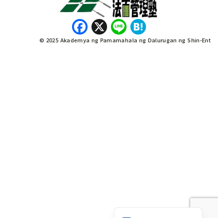
Facebook
X
Line
Hatena
© 2025 Akademya ng Pamamahala ng Dalurugan ng Shin-Ent
नेपाली
Bahasa Indonesia
English
Tiếng Việt
日本語