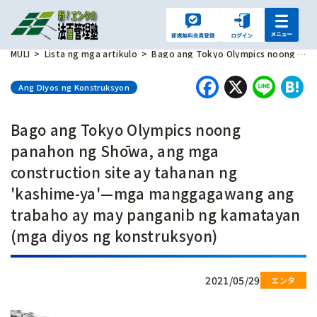
MULI
Lista ng mga artikulo
Bago ang Tokyo Olympics noong panahon ng Shōwa, ang mga construction site ay tahanan ng 'kashime-ya'—mga manggagawang ang trabaho ay may panganib ng kamatayan (mga diyos ng konstruksyon)
Faceboo
X
Lin
H
Ang Diyos ng Konstruksyon
Bago ang Tokyo Olympics noong
panahon ng Shōwa, ang mga
construction site ay tahanan ng
'kashime-ya'—mga manggagawang ang
trabaho ay may panganib ng kamatayan
(mga diyos ng konstruksyon)
2021/05/29