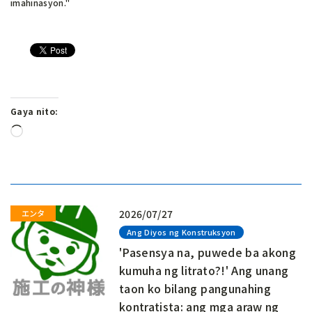
imahinasyon."
Gaya nito:
Naglo-
load…
2026/07/27
Ang Diyos ng Konstruksyon
'Pasensya na, puwede ba akong
kumuha ng litrato?!' Ang unang
taon ko bilang pangunahing
kontratista: ang mga araw ng