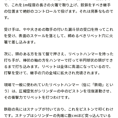
で、これを1m程度の長さの火箸で取り上げ、鉸鋲をすべき継手
の位置まで絶妙のコントロールで投げます。それは見事なもので
す。
受け手は、やや大きめの取手の付いた漏斗状の受口を持ってこれ
を受け、表面のスケールを落として、締めるべきリベット穴に火
箸で差し込みます。
次に、頭のある方を当て盤で押さえ、リベットハンマーを持った
打ち手が、棒状の軸の方をハンマーで打って半円球状の頭ができ
るまで打ち込みます。リベットは全体に高温になっているので、
打撃を受けて、継手の穴の全域に拡大され充填されます。
現場で一般に使われていたリベットハンマー（俗に「鉄砲」とい
う）は、圧縮空気がシリンダーの中のピストンを往復運動させ、
その衝撃力でリベットを打つわけです。
鉄砲の先にはスナップが付いており、これをピストンで叩くわけ
です。スナップはシリンダーの先端に数cmほど突っ込んでいる