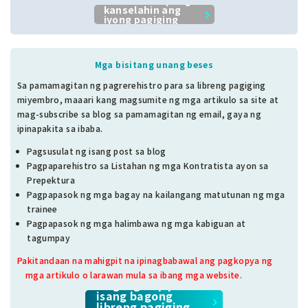
kanselahin ang
iyong pagiging
miyembro.
Mga bisitang unang beses
Sa pamamagitan ng pagrerehistro para sa libreng pagiging
miyembro, maaari kang magsumite ng mga artikulo sa site at
mag-subscribe sa blog sa pamamagitan ng email, gaya ng
ipinapakita sa ibaba.
Pagsusulat ng isang post sa blog
Pagpaparehistro sa Listahan ng mga Kontratista ayon sa
Prepektura
Pagpapasok ng mga bagay na kailangang matutunan ng mga
trainee
Pagpapasok ng mga halimbawa ng mga kabiguan at
tagumpay
Pakitandaan na mahigpit na ipinagbabawal ang pagkopya ng
mga artikulo o larawan mula sa ibang mga website.
Mag-sign up para sa
isang bagong
libreng pagiging