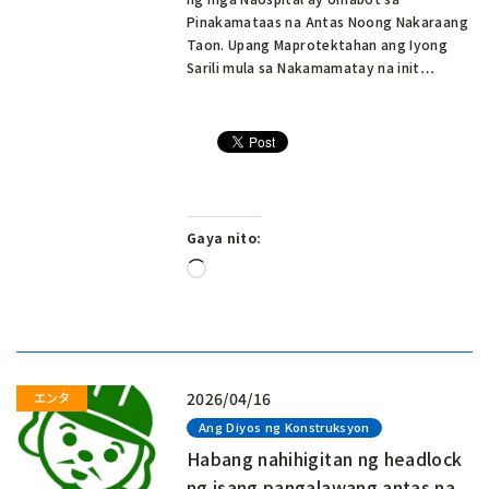
Pinakamataas na Antas Noong Nakaraang
Taon. Upang Maprotektahan ang Iyong
Sarili mula sa Nakamamatay na init…
Gaya nito:
Naglo-
load…
2026/04/16
Ang Diyos ng Konstruksyon
Habang nahihigitan ng headlock
ng isang pangalawang antas na