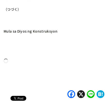
（つづく）
Mula sa Diyos ng Konstruksyon
Naglo-
load…
Faceboo
X
Lin
H