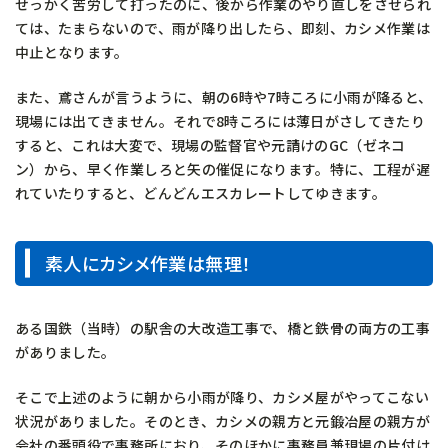
せっかく苦労して打ったのに、後から作業のやり直しをさせられ
ては、たまらないので、雨が降り出したら、即刻、カシメ作業は
中止となります。
また、鳶さんが言うように、朝の6時や7時ころに小雨が降ると、
現場には出てきません。それで8時ころには薄日がさしてきたり
すると、これは大変で、現場の監督官や元請けのGC（ゼネコ
ン）から、早く作業しろと矢の催促になります。特に、工程が遅
れていたりすると、どんどんエスカレートしてゆきます。
素人にカシメ作業は無理！
ある国鉄（当時）の駅舎の大改造工事で、橋と鉄骨の両方の工事
がありました。
そこで上述のように朝から小雨が降り、カシメ屋がやってこない
状況がありました。そのとき、カシメの親方と元鍛冶屋の親方が
会社の番頭役で事務所におり、そのほかに事務員兼現場の片付け