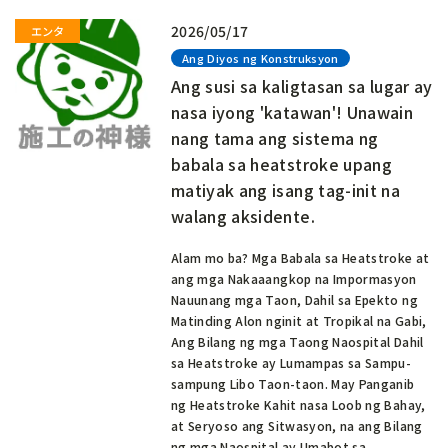
2026/05/17
Ang Diyos ng Konstruksyon
Ang susi sa kaligtasan sa lugar ay
nasa iyong 'katawan'! Unawain
nang tama ang sistema ng
babala sa heatstroke upang
matiyak ang isang tag-init na
walang aksidente.
Alam mo ba? Mga Babala sa Heatstroke at
ang mga Nakaaangkop na Impormasyon
Nauunang mga Taon, Dahil sa Epekto ng
Matinding Alon nginit at Tropikal na Gabi,
Ang Bilang ng mga Taong Naospital Dahil
sa Heatstroke ay Lumampas sa Sampu-
sampung Libo Taon-taon. May Panganib
ng Heatstroke Kahit nasa Loob ng Bahay,
at Seryoso ang Sitwasyon, na ang Bilang
ng mga Naospital ay Umabot sa