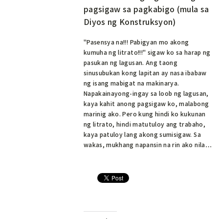
pagsigaw sa pagkabigo (mula sa
Diyos ng Konstruksyon)
"Pasensya na!!! Pabigyan mo akong
kumuha ng litrato!!!" sigaw ko sa harap ng
pasukan ng lagusan. Ang taong
sinusubukan kong lapitan ay nasa ibabaw
ng isang mabigat na makinarya.
Napakainayong-ingay sa loob ng lagusan,
kaya kahit anong pagsigaw ko, malabong
marinig ako. Pero kung hindi ko kukunan
ng litrato, hindi matutuloy ang trabaho,
kaya patuloy lang akong sumisigaw. Sa
wakas, mukhang napansin na rin ako nila…