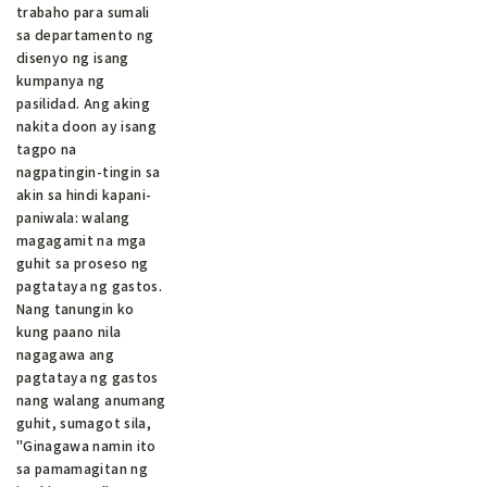
trabaho para sumali
sa departamento ng
disenyo ng isang
kumpanya ng
pasilidad. Ang aking
nakita doon ay isang
tagpo na
nagpatingin-tingin sa
akin sa hindi kapani-
paniwala: walang
magagamit na mga
guhit sa proseso ng
pagtataya ng gastos.
Nang tanungin ko
kung paano nila
nagagawa ang
pagtataya ng gastos
nang walang anumang
guhit, sumagot sila,
"Ginagawa namin ito
sa pamamagitan ng