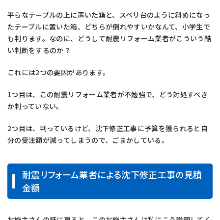
平らなテーブルの上に置いた箱と、スベリ台のように斜めになっ
たテーブルに置いた箱、どちらが倒れやすいかなんて、小学生で
も判ります。なのに、どうして耐震リフォーム業者がこういう酷
い判断をするのか？
これには2つの要因があります。
1つ目は、この耐震リフォーム業者が不勉強で、どう対処すべき
か判っていない。
2つ目は、判っているけど、沈下修正工事に予算を獲られると自
分の受注額が減ってしまうので、ごまかしている。
耐震リフォーム業者による沈下修正工事の見積
金額
お施主さんの話に戻ると、このお施主さんは私にこう説明してく