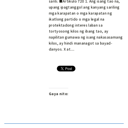
sarili. ■Artikulo 720 1. Ang isang tao na,
upang ipagtanggol ang kanyang sariling
mga karapatan o mga karapatan ng
ikatlong partido o mga legal na
protektadong interes laban sa
tortyosong kilos ng ibang tao, ay
napilitan gumawa ng isang nakasasamang
kilos, ay hindi mananagot sa bayad-
danyos. X at…
Gaya nito: