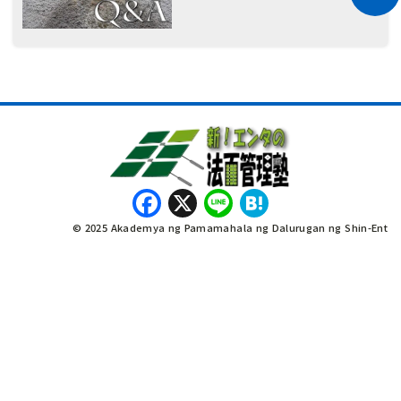
Facebook
X
Line
Hatena
© 2025 Akademya ng Pamamahala ng Dalurugan ng Shin-Ent
नेपाली