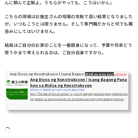
んに頼んで正解よ。うちらがやっても、こうはいかん」
こちらの現場はお施主さんの咄嗟の気転で良い結果となりました
が、いつもこうとは限りません。そして専門職だからと何でも鵜
呑みにしてはいけません。
結局はご自分のお家のことを一番親身になって、予算や将来どう
使うかまで考えられるのは、ご自分自身ですから。
Ang Diyos ng Konstruksyon | Isang Bagong Panahon sa Midya ng Konst
45145 na mga post
23 na mga gu
Ang Diyos ng Konstruksyon | Isang Bagong Pana
hon sa Midya ng Konstruksyon
https://sekokan-navi.jp/magazine/
Ang 'The God of Construction' ay isang bagong henerasyong plataporma
ng media sa konstruksyon na tinutugunan ang mga totoong hamon na
kinahaharap ng mga inhinyero sa konstruksyon mula sa perspektibo
ng 'kabiguan'.
Naglo-