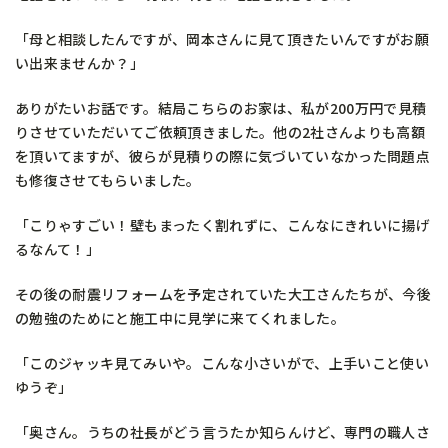
「母と相談したんですが、岡本さんに見て頂きたいんですがお願
い出来ませんか？」
ありがたいお話です。結局こちらのお家は、私が200万円で見積
りさせていただいてご依頼頂きました。他の2社さんよりも高額
を頂いてますが、彼らが見積りの際に気づいていなかった問題点
も修復させてもらいました。
「こりゃすごい！壁もまったく割れずに、こんなにきれいに揚げ
るなんて！」
その後の耐震リフォームを予定されていた大工さんたちが、今後
の勉強のためにと施工中に見学に来てくれました。
「このジャッキ見てみいや。こんな小さいがで、上手いこと使い
ゆうぞ」
「奥さん。うちの社長がどう言うたか知らんけど、専門の職人さ