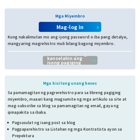
Mga Miyembro
Mag-log in
Kung nakalimutan mo ang iyong password o iba pang detalye,
mangyaring magrehistro muli bilang bagong miyembro.
I-click dito upang
kanselahin ang
iyong pagiging
miyembro.
Mga bisitang unang beses
Sa pamamagitan ng pagrerehistro para sa libreng pagiging
miyembro, maaari kang magsumite ng mga artikulo sa site at
mag-subscribe sa blog sa pamamagitan ng email, gaya ng
ipinapakita sa ibaba.
Pagsusulat ng isang post sa blog
Pagpaparehistro sa Listahan ng mga Kontratista ayon sa
Prepektura