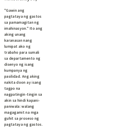
"Gawin ang
pagtataya ng gastos
sa pamamagitan ng
imahinasyon." Ito ang
aking unang
karanasan nang
lumipat ako ng
trabaho para sumali
sa departamento ng
disenyo ng isang
kumpanya ng
pasilidad. Ang aking
nakita doon ay isang
tagpo na
nagpatingin-tingin sa
akin sa hindi kapani-
paniwala: walang
magagamit na mga
guhit sa proseso ng
pagtataya ng gastos.