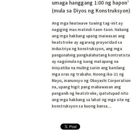
umaga hanggang 1:00 ng hapon'
(mula sa Diyos ng Konstruksyon)
Ang mga heatwave tuwing tag-init ay
nagiging mas matindi taon-taon. Habang
ang mga hakbang upang maiwasan ang
heatstroke ay agarang prayoridad sa
industriya ng konstruksyon, ang mga
pangunahing pangkalahatang kontratista
ay nagsimula ng isang matapang na
inisyatiba na muling suriin ang kanilang
mga oras ng trabaho. Noong ika-21 ng
Mayo, inanunsyo ng Obayashi Corporation
na, upang higit pang mabawasan ang
panganib ng heatstroke, ipatutupad nito
ang mga hakbang sa lahat ng mga site ng
konstruksyon sa buong bansa…