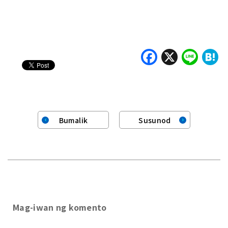
load…
Faceboo
X
Lin
H
Bumalik
Susunod
Mag-iwan ng komento