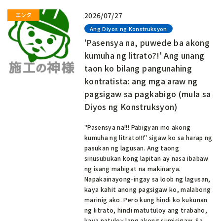
2026/07/27
Ang Diyos ng Konstruksyon
'Pasensya na, puwede ba akong
kumuha ng litrato?!' Ang unang
taon ko bilang pangunahing
kontratista: ang mga araw ng
pagsigaw sa pagkabigo (mula sa
Diyos ng Konstruksyon)
"Pasensya na!!! Pabigyan mo akong
kumuha ng litrato!!!" sigaw ko sa harap ng
pasukan ng lagusan. Ang taong
sinusubukan kong lapitan ay nasa ibabaw
ng isang mabigat na makinarya.
Napakainayong-ingay sa loob ng lagusan,
kaya kahit anong pagsigaw ko, malabong
marinig ako. Pero kung hindi ko kukunan
ng litrato, hindi matutuloy ang trabaho,
kaya patuloy lang akong sumisigaw. Sa