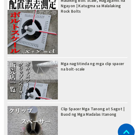
Malaking Bolt Scale, Magagamit na
Ngayon | Katugma sa Malalaking
Rock Bolts
Mga nagtitinda ng mga clip spacer
na bolt-scale
Clip Spacer Mga Tanong at Sagot |
Buod ng Mga Madalas Itanong