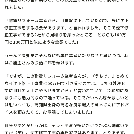
れました。
「耐震リフォーム業者から、『地盤沈下していたので、先に沈下
修正工事をする必要があります』と言われました。そこで沈下修
正工事ができる2社から見積りを採ったところ、どちらも160万
円と180万円と似たような金額でした」
うーん？高知県にそんなにも専門業者いたかな？と思いつつ、私
はお施主さんのお話に耳を傾けます。
「ですが、この耐震リフォーム業者さんが、『うちで、まとめて
なら沈下修正工事費は50万円で引き受けますよ。うちは外注せ
ずに自社の大工にやらせますから』と言われていて、金額的にあ
まりにも魅力的なので迷っている。そこでたいへん厚かましいと
は思いつつも、高知県出身の高名な曳家職人の岡本さんにアドバ
イスを頂きたくて、お電話してしまいました」
自分が高名かどうかは、テレビ出演が多いだけでたぶん勘違いで
すが（笑）、沈下修正工事の専門家ではあります。とりあえず、