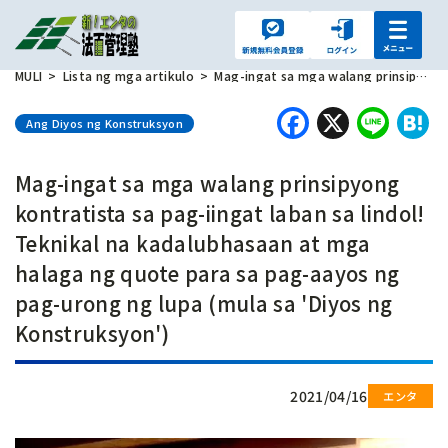
MULI
Lista ng mga artikulo
Mag-ingat sa mga walang prinsipyong kontratista sa pag-iingat laban sa lindol! Teknikal na kadalubhasaan at mga halaga ng quote para sa pag-aayos ng pag-urong ng lupa (mula sa 'Diyos ng Konstruksyon')
Faceboo
X
Lin
H
Ang Diyos ng Konstruksyon
Mag-ingat sa mga walang prinsipyong
kontratista sa pag-iingat laban sa lindol!
Teknikal na kadalubhasaan at mga
halaga ng quote para sa pag-aayos ng
pag-urong ng lupa (mula sa 'Diyos ng
Konstruksyon')
2021/04/16