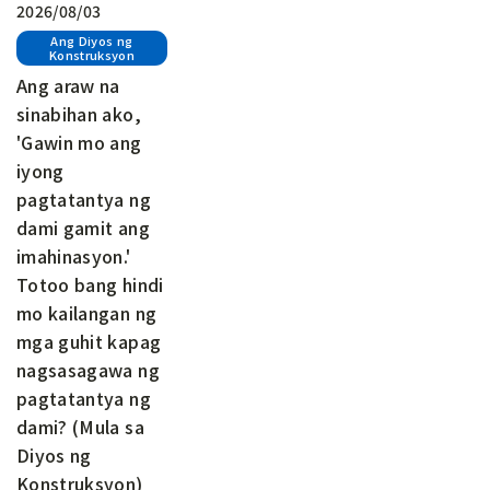
2026/08/03
Ang Diyos ng
Konstruksyon
Ang araw na
sinabihan ako,
'Gawin mo ang
iyong
pagtatantya ng
dami gamit ang
imahinasyon.'
Totoo bang hindi
mo kailangan ng
mga guhit kapag
nagsasagawa ng
pagtatantya ng
dami? (Mula sa
Diyos ng
Konstruksyon)