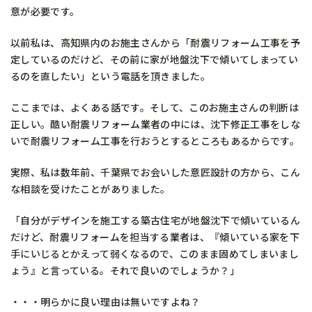
意が必要です。
以前私は、高知県内のお施主さんから「耐震リフォーム工事を予
定しているのだけど、その前に家が地盤沈下で傾いてしまってい
るのを直したい」という電話を頂きました。
ここまでは、よくある話です。そして、このお施主さんの判断は
正しい。酷い耐震リフォーム業者の中には、沈下修正工事をしな
いで耐震リフォーム工事を行おうとするところもあるからです。
実際、私は数年前、千葉県でお会いした意匠設計の方から、こん
な相談を受けたことがありました。
「自分がデザインを施工する築古住宅が地盤沈下で傾いているん
だけど、耐震リフォームを担当する業者は、『傾いている家を下
手にいじるとかえって弱くなるので、このまま固めてしまいまし
ょう』と言っている。それで良いのでしょうか？」
・・・明らかに良い理由は無いですよね？