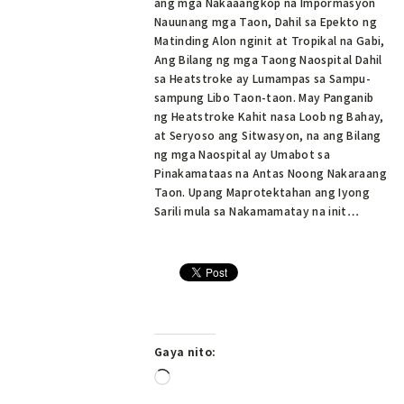
ang mga Nakaaangkop na Impormasyon
Nauunang mga Taon, Dahil sa Epekto ng
Matinding Alon nginit at Tropikal na Gabi,
Ang Bilang ng mga Taong Naospital Dahil
sa Heatstroke ay Lumampas sa Sampu-
sampung Libo Taon-taon. May Panganib
ng Heatstroke Kahit nasa Loob ng Bahay,
at Seryoso ang Sitwasyon, na ang Bilang
ng mga Naospital ay Umabot sa
Pinakamataas na Antas Noong Nakaraang
Taon. Upang Maprotektahan ang Iyong
Sarili mula sa Nakamamatay na init…
Gaya nito:
Naglo-
load…