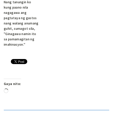
Nang tanungin ko
kung paano nila
nagagawa ang
pagtataya ng gastos
nang walang anumang
guhit, sumagot sila,
"Ginagawa namin ito
sa pamamagitan ng
imahinasyon."
Gaya nito:
Naglo-
load…