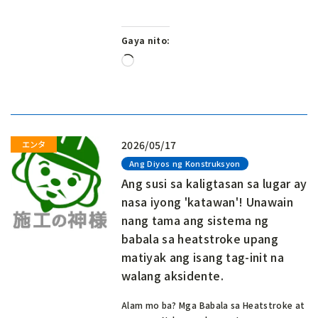
Gaya nito:
Naglo-
load…
2026/05/17
Ang Diyos ng Konstruksyon
Ang susi sa kaligtasan sa lugar ay
nasa iyong 'katawan'! Unawain
nang tama ang sistema ng
babala sa heatstroke upang
matiyak ang isang tag-init na
walang aksidente.
Alam mo ba? Mga Babala sa Heatstroke at