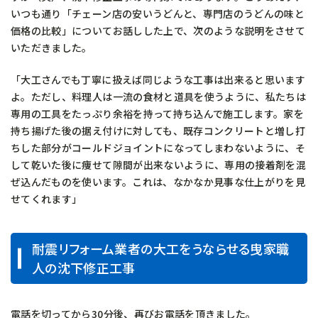
いつも通り「チェーン店の安いうどんと、専門店のうどんの味と
価格の比較」についてお話しした上で、次のような説明をさせて
いただきました。
「大工さんでも丁寧に扱えば同じような工事は出来ると思います
よ。ただし、料理人は一流の食材と道具を使うように、私たちは
専用の工具をたっぷり余裕を持って持ち込んで施工します。家を
持ち揚げた後の据え付けに対しても、既存コンクリートと増し打
ちした部分がコールドジョイントになってしまわないように、そ
して乾いた後に痩せて隙間が出来ないように、専用の接着剤を混
ぜ込んだものを使います。これは、なかなか見事な仕上がりを見
せてくれます」
耐震リフォーム業者の大工をうならせる曳家職
人の沈下修正工事
電話を切ってから30分後、再びお電話を頂きました。