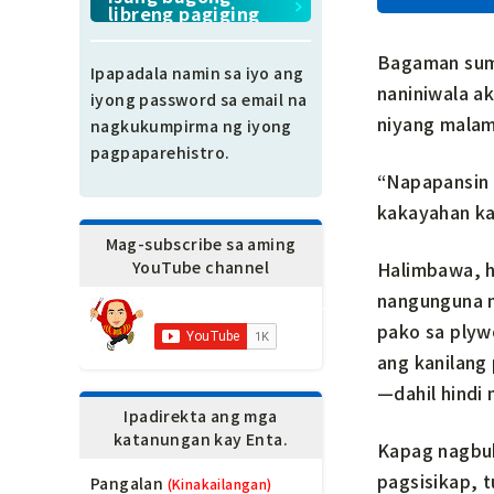
libreng pagiging
miyembro.
Bagaman suma
Ipapadala namin sa iyo ang
naniniwala a
iyong password sa email na
niyang malam
nagkukumpirma ng iyong
pagpaparehistro.
“Napapansin 
kakayahan ka
Mag-subscribe sa aming
Halimbawa, h
YouTube channel
nangunguna n
pako sa plyw
ang kanilang
—dahil hindi
Ipadirekta ang mga
katanungan kay Enta.
Kapag nagbub
pagsisikap, 
Pangalan
(Kinakailangan)