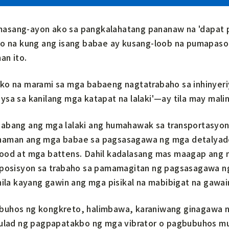
sang-ayon ako sa pangkalahatang pananaw na 'dapat pr
ko na kung ang isang babae ay kusang-loob na pumapasok
an ito.
ko na marami sa mga babaeng nagtatrabaho sa inhinyeriy
ysa sa kanilang mga katapat na lalaki'—ay tila may mali
abang ang mga lalaki ang humahawak sa transportasyon
aman ang mga babae sa pagsasagawa ng mga detalyado 
ood at mga battens. Dahil kadalasang mas maagap ang mg
 posisyon sa trabaho sa pamamagitan ng pagsasagawa n
 nila kayang gawin ang mga pisikal na mabibigat na gawa
uhos ng kongkreto, halimbawa, karaniwang ginagawa ng
tulad ng pagpapatakbo ng mga vibrator o pagbubuhos 