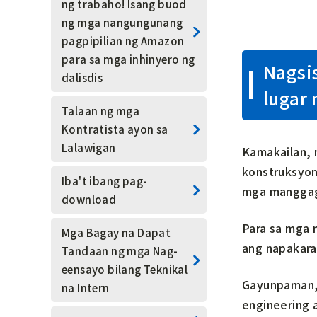
ng trabaho! Isang buod
sa lugar
Mga Kasangkapang
ng mga nangungunang
Pangsukat
pagpipilian ng Amazon
Manggagawa sa Pag-
para sa mga inhinyero ng
spray ng Mortero
Uri ng Anchor
Nagsi
dalisdis
lugar
Tekniker sa Pag-spray ng
Iba pa
Talaan ng mga
Substrato ng Halaman
Kontratista ayon sa
Ground Anchor Works
Lalawigan
Kamakailan, 
konstruksyon
Kontratista ng rock-
Iba't ibang pag-
mga mangga
bolting
download
Para sa mga 
Tagapag-ayos ng
Mga Bagay na Dapat
ang napakara
andamyos
Tandaan ng mga Nag-
eensayo bilang Teknikal
Gayunpaman, 
Inhinyero ng Rocknet
na Intern
engineering 