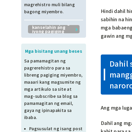
Sibil
magrehistro muli bilang
Hindi dahil 
bagong miyembro.
Mga isyu sa site
sabihin na h
I-click dito upang
mga babaeng 
kanselahin ang
Iba pa
iyong pagiging
gawin ang mga
miyembro.
Ang Diyos ng
Mga bisitang unang beses
Konstruksyon
Sa pamamagitan ng
Dahil
pagrerehistro para sa
mangg
libreng pagiging miyembro,
maaari kang magsumite ng
naror
mga artikulo sa site at
mag-subscribe sa blog sa
pamamagitan ng email,
Ang mga lugar
gaya ng ipinapakita sa
ibaba.
Dahil ang mg
Pagsusulat ng isang post
kahit para sa