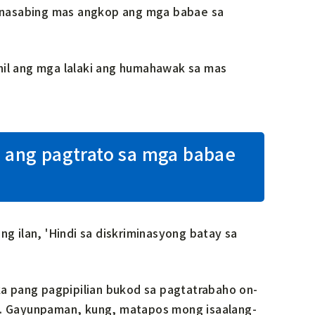
inasabing mas angkop ang mga babae sa
hil ang mga lalaki ang humahawak sa mas
y ang pagtrato sa mga babae
ng ilan, 'Hindi sa diskriminasyong batay sa
a pang pagpipilian bukod sa pagtatrabaho on-
in. Gayunpaman, kung, matapos mong isaalang-