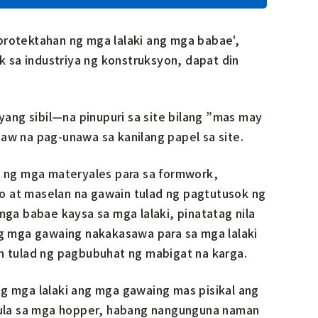
otektahan ng mga lalaki ang mga babae',
 sa industriya ng konstruksyon, dapat din
ang sibil—na pinupuri sa site bilang ”mas may
naw na pag-unawa sa kanilang papel sa site.
 ng mga materyales para sa formwork,
at maselan na gawain tulad ng pagtutusok ng
a babae kaysa sa mga lalaki, pinatatag nila
g mga gawaing nakakasawa para sa mga lalaki
in tulad ng pagbubuhat ng mabigat na karga.
 mga lalaki ang mga gawaing mas pisikal ang
mula sa mga hopper, habang nangunguna naman