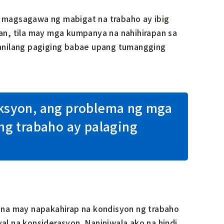
 o magsagawa ng mabigat na trabaho ay ibig
an, tila may mga kumpanya na nahihirapan sa
anilang pagiging babae upang tumangging
uksyon, ang problema ng mga
g trabaho ay palaging
 na may napakahirap na kondisyon ng trabaho
yal na konsiderasyon. Naniniwala ako na hindi