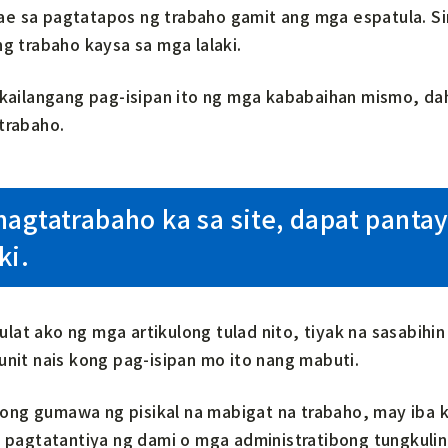
e sa pagtatapos ng trabaho gamit ang mga espatula. S
ng trabaho kaysa sa mga lalaki.
, kailangang pag-isipan ito ng mga kababaihan mismo, da
trabaho.
agtatrabaho ka sa site, dapat panta
ki.
at ako ng mga artikulong tulad nito, tiyak na sasabihin 
unit nais kong pag-isipan mo ito nang mabuti.
ng gumawa ng pisikal na mabigat na trabaho, may iba k
ng pagtatantiya ng dami o mga administratibong tungkul