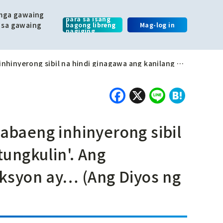
Mag-sign up
 mga gawaing
para sa isang
 sa gawaing
bagong libreng
Mag-log in
pagiging
miyembro.
Sumiklab na ang 'problema ng mga babaeng inhinyerong sibil na hindi ginagawa ang kanilang mga tungkulin'. Ang katotohanan sa mga lugar ng konstruksyon ay… (Ang Diyos ng Konstruksyon)
Facebook
X
Line
Hate
abaeng inhinyerong sibil
ungkulin'. Ang
ksyon ay… (Ang Diyos ng