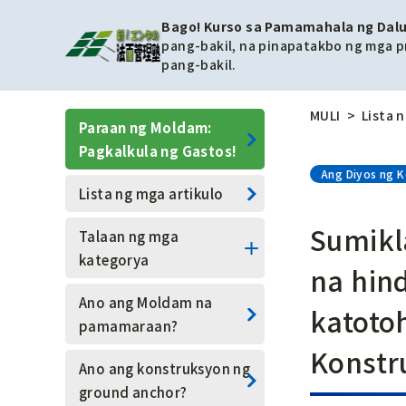
Bago! Kurso sa Pamamahala ng Dalu
pang-bakil, na pinapatakbo ng mga p
pang-bakil.
MULI
Lista 
Paraan ng Moldam:
Pagkalkula ng Gastos!
Ang Diyos ng 
Lista ng mga artikulo
Sumikl
Talaan ng mga
kategorya
na hin
Mga Gawaing
Ano ang Moldam na
katoto
Pagpapatibay ng Pader
pamamaraan?
na Pampigil
Konstr
Ano ang konstruksyon ng
Moldam Engineering
ground anchor?