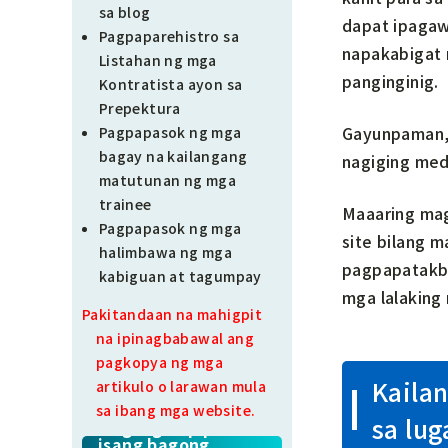
sa blog
dapat ipagaw
Pagpaparehistro sa
napakabigat 
Listahan ng mga
panginginig.
Kontratista ayon sa
Prepektura
Gayunpaman, 
Pagpapasok ng mga
bagay na kailangang
nagiging med
matutunan ng mga
trainee
Maaaring mag
Pagpapasok ng mga
site bilang 
halimbawa ng mga
pagpapatakbo
kabiguan at tagumpay
mga lalaking 
Pakitandaan na mahigpit
na ipinagbabawal ang
pagkopya ng mga
Kaila
artikulo o larawan mula
sa ibang mga website.
sa lug
Mag-sign up para sa
isang bagong