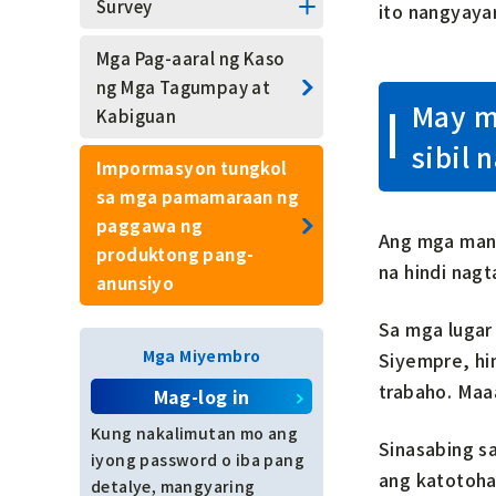
Pangkalahatang mga
Survey
ito nangyayar
Gawaing Pagpapatatag
Lista ng mga resulta ng
ng Dalusong
Mga Pag-aaral ng Kaso
survey
ng Mga Tagumpay at
May m
Pamamahala ng
Kabiguan
Konstruksyon
sibil 
Impormasyon tungkol
Pagkamalikhain
sa mga pamamaraan ng
paggawa ng
Ang mga mang
Pag-aayos ng mga
produktong pang-
na hindi nagt
dokumento
anunsiyo
Kontrol sa Kalidad
Sa mga lugar 
Mga Miyembro
Siyempre, hi
Kontrol sa Kalidad
trabaho. Maaa
Mag-log in
Pamamahala ng Proseso
Kung nakalimutan mo ang
Sinasabing s
iyong password o iba pang
ang katotoha
Disenyo ng Inhinyeriyang
detalye, mangyaring