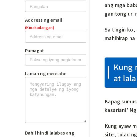
ang mga baba
ganitong uri 
Address ng email
(Kinakailangan)
Sa tingin ko
mahihirap na 
Pamagat
Kung n
Laman ng mensahe
at lala
Kapag sumusul
kasarian!' Ng
Kung ayaw mo
Dahil hindi lalabas ang
site, tulad 