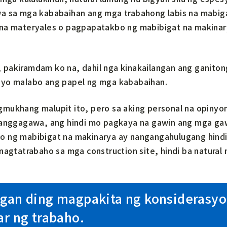
a sa mga kababaihan ang mga trabahong labis na mabiga
na materyales o pagpapatakbo ng mabibigat na makina
pakiramdam ko na, dahil nga kinakailangan ang ganitong
yo malabo ang papel ng mga kababaihan.
mukhang malupit ito, pero sa aking personal na opinyon
manggagawa, ang hindi mo pagkaya na gawin ang mga gaw
 ng mabibigat na makinarya ay nangangahulugang hindi 
nagtatrabaho sa mga construction site, hindi ba natural n
ngan ding magpakita ng konsiderasy
ar ng trabaho.