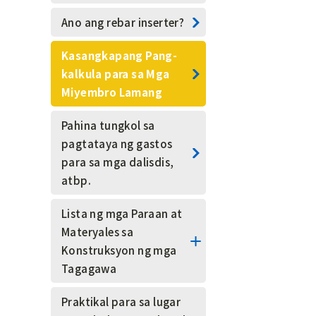
Para sa pangkalahatang
Ano ang rebar inserter?
publiko (ibang mga
sektor)
Kasangkapang Pang-
kalkula para sa Mga
Mga teknikal na termino
Miyembro Lamang
Mga Teknikal na Intern
Pahina tungkol sa
pagtataya ng gastos
Mga bolt na pang-
para sa mga dalisdis,
drainage para sa bato
atbp.
Pagbubutas para sa
Lista ng mga Paraan at
paagusan
Materyales sa
Konstruksyon ng mga
Pamamahala ng
Tagagawa
Kaligtasan
Sistema ng dalisdis
Praktikal para sa lugar
Formwork na isinaspray