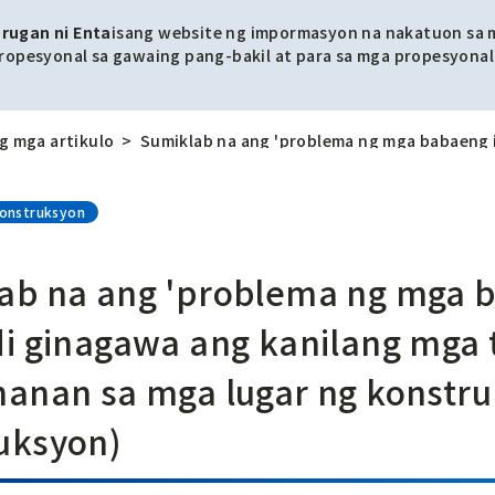
rugan ni Enta
isang website ng impormasyon na nakatuon sa
ropesyonal sa gawaing pang-bakil at para sa mga propesyonal
ng mga artikulo
Konstruksyon
ab na ang 'problema ng mga b
di ginagawa ang kanilang mga t
hanan sa mga lugar ng konstru
uksyon)