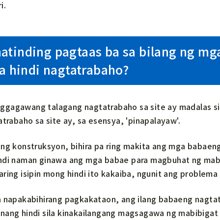
i.
atinding pagtaas ba sa bilang ng mg
na hindi nagtatrabaho?
gagawang talagang nagtatrabaho sa site ay madalas sin
atrabaho sa site ay, sa esensya, 'pinapalayaw'.
ng konstruksyon, bihira pa ring makita ang mga babaeng 
ndi naman ginawa ang mga babae para magbuhat ng mab
ring isipin mong hindi ito kakaiba, ngunit ang problema
a napakabihirang pagkakataon, ang ilang babaeng nagtatr
nang hindi sila kinakailangang magsagawa ng mabibigat