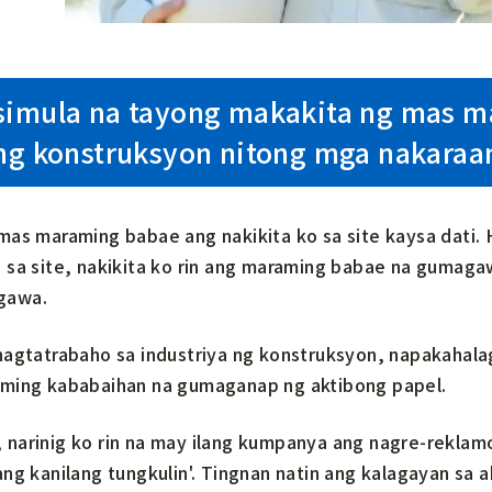
simula na tayong makakita ng mas 
 ng konstruksyon nitong mga nakara
mas maraming babae ang nakikita ko sa site kaysa dati. 
 sa site, nakikita ko rin ang maraming babae na guma
gawa.
nagtatrabaho sa industriya ng konstruksyon, napakahala
ming kababaihan na gumaganap ng aktibong papel.
narinig ko rin na may ilang kumpanya ang nagre-reklamo
ang kanilang tungkulin'. Tingnan natin ang kalagayan sa