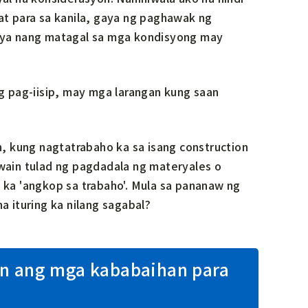
t para sa kanila, gaya ng paghawak ng
rya nang matagal sa mga kondisyong may
 pag-iisip, may mga larangan kung saan
, kung nagtatrabaho ka sa isang construction
ain tulad ng pagdadala ng materyales o
ka 'angkop sa trabaho'. Mula sa pananaw ng
a ituring ka nilang sagabal?
on ang mga kababaihan para