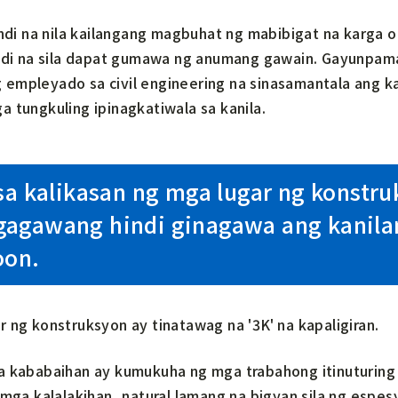
hindi na nila kailangang magbuhat ng mabibigat na karga
indi na sila dapat gumawa ng anumang gawain. Gayunpam
empleyado sa civil engineering na sinasamantala ang k
 tungkuling ipinagkatiwala sa kanila.
 sa kalikasan ng mga lugar ng konstr
agawang hindi ginagawa ang kanilan
oon.
 ng konstruksyon ay tinatawag na '3K' na kapaligiran.
a kababaihan ay kumukuha ng mga trabahong itinuturing
 mga kalalakihan, natural lamang na bigyan sila ng espes